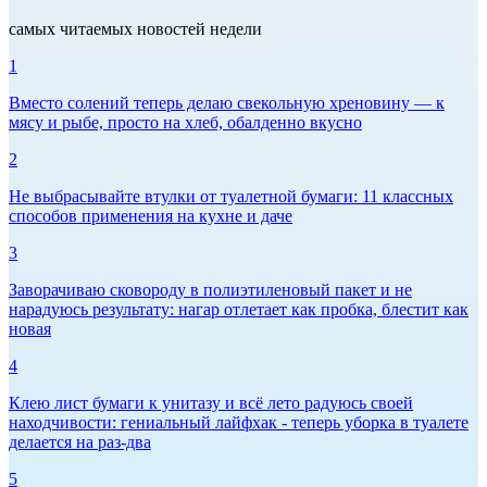
самых читаемых новостей недели
1
Вместо солений теперь делаю свекольную хреновину — к
мясу и рыбе, просто на хлеб, обалденно вкусно
2
Не выбрасывайте втулки от туалетной бумаги: 11 классных
способов применения на кухне и даче
3
Заворачиваю сковороду в полиэтиленовый пакет и не
нарадуюсь результату: нагар отлетает как пробка, блестит как
новая
4
Клею лист бумаги к унитазу и всё лето радуюсь своей
находчивости: гениальный лайфхак - теперь уборка в туалете
делается на раз-два
5