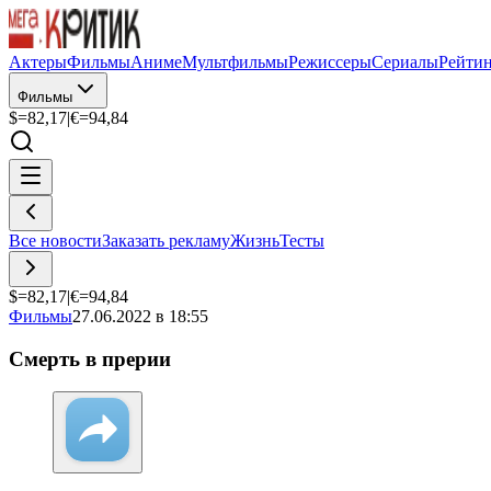
Актеры
Фильмы
Аниме
Мультфильмы
Режиссеры
Сериалы
Рейти
Фильмы
$=
82,17
|
€=
94,84
Все новости
Заказать рекламу
Жизнь
Тесты
$=
82,17
|
€=
94,84
Фильмы
27.06.2022 в 18:55
Смерть в прерии