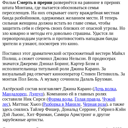
Фильм
Смерть в прерии
развернётся на равнине в прериях
штата Монтана, где пытается обосноваться семья
переселенцев. На них открывает охоту враждебная местная
банда разбойников, одержимых желанием мести. И теперь
сильная женщина должна встать во главе семьи, чтобы
защитить себя и сберечь своих близких от опасной угрозы. Но
зло коварно и методы его довольно страшны. Удастся ли
первопроходцам уцелеть и противостоять нападкам банды
зрители и узнают, посмотрев это кино.
Поставил этот драматический остросюжетный вестерн Майкл
Полиш, а сюжет сочинил Джозиа Нельсон. В продюсерах
значатся Джереми Дэниал Боринг, Картер Боэм и
исполнительница титульной роли Джина Карано. За
визуальный ряд отвечает кинооператор Стивен Петивилль. За
монтаж Пол Бюль. А музыку сочинила Далаль Брухман.
Актёрский состав возглавляет Джина Карано (
Дочь волка
,
Мандалорец
,
Дэдпул
). Компанию ей в главных ролях
составили Ник Сирси (
Форма воды
,
Голая правда
,
Чужой
лес
), Маттиас Хьюз (
Разборка в Маниле
,
Черная роза
), а также
здесь снялись Тайлер Фишер, Дональд Серроне, Гэбриел-Кэйн
Дэй Льюис, Хит Фриман, Самира Армстронг и другие
зарубежные артисты.