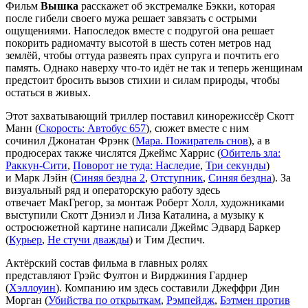
Фильм
Вышка
расскажет об экстремалке Бэкки, которая
после гибели своего мужа решает завязать с острыми
ощущениями. Напоследок вместе с подругой она решает
покорить радиомачту высотой в шесть сотен метров над
землёй, чтобы оттуда развеять прах супруга и почтить его
память. Однако наверху что-то идёт не так и теперь женщинам
предстоит бросить вызов стихии и силам природы, чтобы
остаться в живых.
Этот захватывающий триллер поставил кинорежиссёр Скотт
Манн (
Скорость: Автобус 657
), сюжет вместе с ним
сочинил Джонатан Фрэнк (
Мара. Пожиратель снов
), а в
продюсерах также числятся Джеймс Харрис (
Обитель зла:
Раккун-Сити
,
Поворот не туда: Наследие
,
Три секунды
)
и Марк Лэйн (
Синяя бездна 2
,
Отступник
,
Синяя бездна
). За
визуальный ряд и операторскую работу здесь
отвечает МакГрегор, за монтаж Роберт Холл, художниками
выступили Скотт Дэниэл и Лиза Каталина, а музыку к
остросюжетной картине написали Джеймс Эдвард Баркер
(
Курьер
,
Не стучи дважды
) и Тим Деспич.
Актёрский состав фильма в главных ролях
представляют Грэйс Фултон и Вирджиния Гарднер
(
Хэллоуин
). Компанию им здесь составили Джеффри Дин
Морган (
Убийства по открыткам
,
Рэмпейдж
,
Бэтмен против