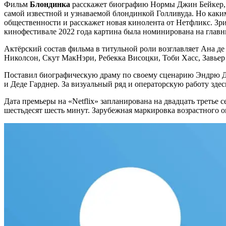
Фильм
Блондинка
расскажет биографию Нормы Джин Бейкер, п
самой известной и узнаваемой блондинкой Голливуда. Но каким
общественности и расскажет новая кинолента от Нетфликс. Зр
кинофестивале 2022 года картина была номинирована на главны
Актёрский состав фильма в титульной роли возглавляет Ана д
Николсон, Скут МакНэри, Ребекка Висоцки, Тоби Хасс, Завьер
Поставил биографическую драму по своему сценарию Эндрю До
и Деде Гарднер. За визуальный ряд и операторскую работу зде
Дата премьеры на «Netflix» запланирована на двадцать третье 
шестьдесят шесть минут. Зарубежная маркировка возрастного о