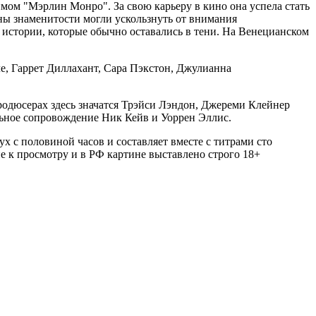
ом "Мэрлин Монро". За свою карьеру в кино она успела стать
йны знаменитости могли ускользнуть от внимания
 истории, которые обычно оставались в тени. На Венецианском
е, Гаррет Диллахант, Сара Пэкстон, Джулианна
одюсерах здесь значатся Трэйси Лэндон, Джереми Клейнер
альное сопровождение Ник Кейв и Уоррен Эллис.
ух с половиной часов и составляет вместе с титрами сто
е к просмотру и в РФ картине выставлено строго 18+