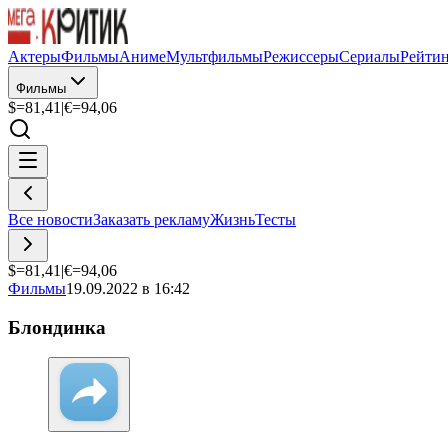
Актеры
Фильмы
Аниме
Мультфильмы
Режиссеры
Сериалы
Рейти
Фильмы
$=
81,41
|
€=
94,06
Все новости
Заказать рекламу
Жизнь
Тесты
$=
81,41
|
€=
94,06
Фильмы
19.09.2022 в 16:42
Блондинка