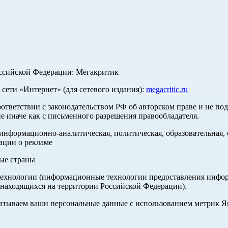
оссийской Федерации: Мегакритик
ети «Интернет» (для сетевого издания):
megacritic.ru
оответствии с законодательством РФ об авторском праве и не по
е иначе как с письменного разрешения правообладателя.
нформационно-аналитическая, политическая, образовательная, с
ации о рекламе
ные страны
хнологии (информационные технологии предоставления информа
 находящихся на территории Российской Федерации).
абатываем ваши персональные данные с использованием метрик 