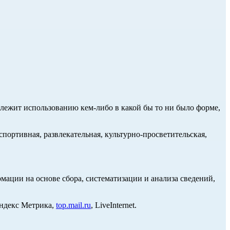
длежит использованию кем-либо в какой бы то ни было форме,
портивная, развлекательная, культурно-просветительская,
ции на основе сбора, систематизации и анализа сведений,
Яндекс Метрика,
top.mail.ru
, LiveInternet.