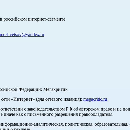
в российском интернет-сегменте
mdshvetsov@yandex.ru
оссийской Федерации: Мегакритик
ети «Интернет» (для сетевого издания):
megacritic.ru
оответствии с законодательством РФ об авторском праве и не по
е иначе как с письменного разрешения правообладателя.
нформационно-аналитическая, политическая, образовательная, с
ации о рекламе