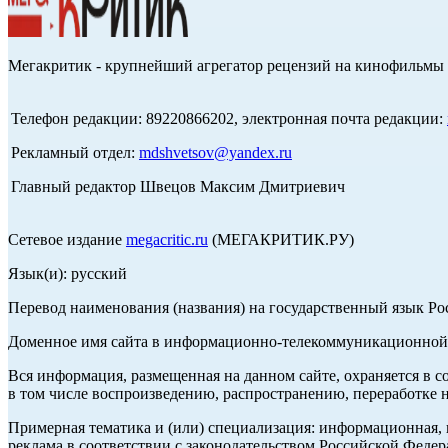
Мегакритик - крупнейший агрегатор рецензий на кинофильмы 
Телефон редакции: 89220866202, электронная почта редакции:
Рекламный отдел:
mdshvetsov@yandex.ru
Главный редактор Швецов Максим Дмитриевич
Сетевое издание
megacritic.ru
(МЕГАКРИТИК.РУ)
Язык(и): русский
Перевод наименования (названия) на государственный язык Р
Доменное имя сайта в информационно-телекоммуникационной с
Вся информация, размещенная на данном сайте, охраняется в с
в том числе воспроизведению, распространению, переработке н
Примерная тематика и (или) специализация: информационная, и
реклама в соответствии с законодательством Российской Федер