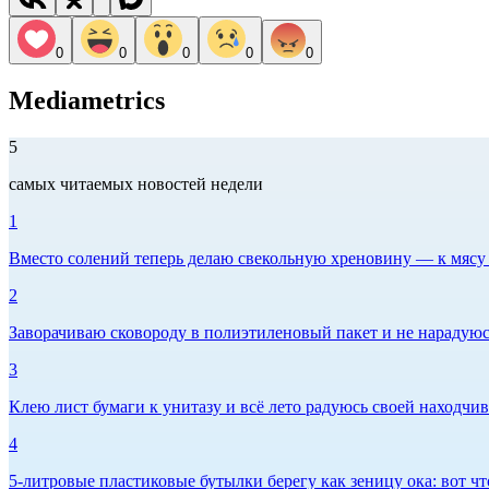
0
0
0
0
0
Mediametrics
5
самых читаемых новостей недели
1
Вместо солений теперь делаю свекольную хреновину — к мясу и
2
Заворачиваю сковороду в полиэтиленовый пакет и не нарадуюсь 
3
Клею лист бумаги к унитазу и всё лето радуюсь своей находчиво
4
5-литровые пластиковые бутылки берегу как зеницу ока: вот ч