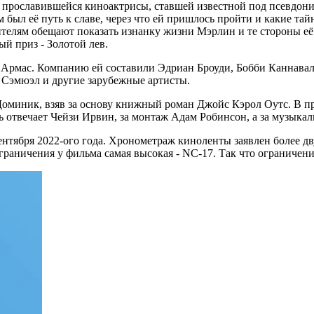
рославившейся киноактрисы, ставшей известной под псевдоним
 был её путь к славе, через что ей пришлось пройти и какие та
ителям обещают показать изнанку жизни Мэрлин и те стороны её
й приз - Золотой лев.
е Армас. Компанию ей составили Эдриан Броуди, Бобби Каннавал
 Сэмюэл и другие зарубежные артисты.
миник, взяв за основу книжный роман Джойс Кэрол Оутс. В пр
сь отвечает Чейзи Ирвин, за монтаж Адам Робинсон, а за музык
сентября 2022-ого года. Хронометраж киноленты заявлен более дв
граничения у фильма самая высокая - NC-17. Так что ограничени