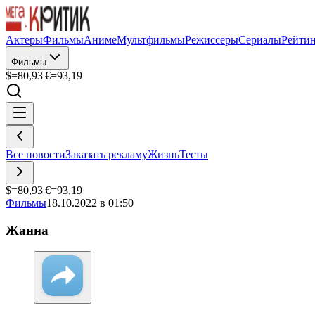
Актеры
Фильмы
Аниме
Мультфильмы
Режиссеры
Сериалы
Рейти
Фильмы
$=
80,93
|
€=
93,19
Все новости
Заказать рекламу
Жизнь
Тесты
$=
80,93
|
€=
93,19
Фильмы
18.10.2022 в 01:50
Жанна