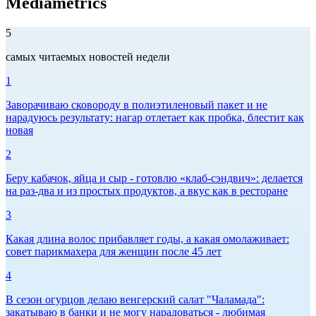
Mediametrics
5
самых читаемых новостей недели
1
Заворачиваю сковороду в полиэтиленовый пакет и не
нарадуюсь результату: нагар отлетает как пробка, блестит как
новая
2
Беру кабачок, яйца и сыр - готовлю «клаб-сэндвич»: делается
на раз-два и из простых продуктов, а вкус как в ресторане
3
Какая длина волос прибавляет годы, а какая омолаживает:
совет парикмахера для женщин после 45 лет
4
В сезон огурцов делаю венгерский салат "Чаламада":
закатываю в банки и не могу нарадоваться - любимая