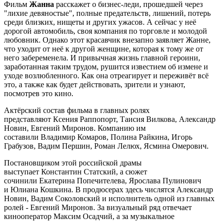
Фильм
Жанна
расскажет о бизнес-леди, прошедшей через
"лихие девяностые", полные предательств, лишений, потерь
среди близких, нищеты и других ужасов. А сейчас у неё
дорогой автомобиль, своя компания по торговле и молодой
любовник. Однако этот красавчик внезапно заявляет Жанне,
что уходит от неё к другой женщине, которая к тому же от
него забеременела. И привычная жизнь главной героини,
заработанная таким трудом, рушится известием об измене и
уходе возлюбленного. Как она отреагирует и переживёт всё
это, а также как будет действовать, зрители и узнают,
посмотрев это кино.
Актёрский состав фильма в главных ролях
представляют Ксения Раппопорт, Таисия Вилкова, Александр
Новин, Евгений Миронов. Компанию им
составили Владимир Комаров, Полина Райкина, Игорь
Грабузов, Вадим Першин, Роман Лелюх, Ясмина Омерович.
Постановщиком этой российской драмы
выступает Константин Статский, а сюжет
сочинили Екатерина Попечителева, Ярослава Пулинович
и Юлиана Кошкина. В продюсерах здесь числятся Александр
Новин, Вадим Соколовский и исполнитель одной из главных
ролей - Евгений Миронов. За визуальный ряд отвечает
кинооператор Максим Осадчий, а за музыкальное