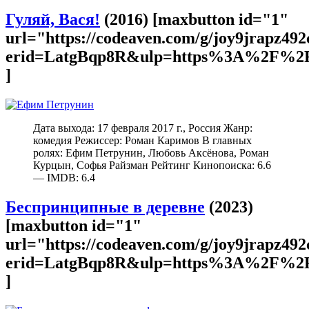
Гуляй, Вася!
(2016) [maxbutton id="1"
url="https://codeaven.com/g/joy9jrapz49
erid=LatgBqp8R&ulp=https%3A%2F%2F
]
Дата выхода: 17 февраля 2017 г., Россия Жанр:
комедия Режиссер: Роман Каримов В главных
ролях: Ефим Петрунин, Любовь Аксёнова, Роман
Курцын, Софья Райзман Рейтинг Кинопоиска: 6.6
— IMDB: 6.4
Беспринципные в деревне
(2023)
[maxbutton id="1"
url="https://codeaven.com/g/joy9jrapz49
erid=LatgBqp8R&ulp=https%3A%2F%2F
]