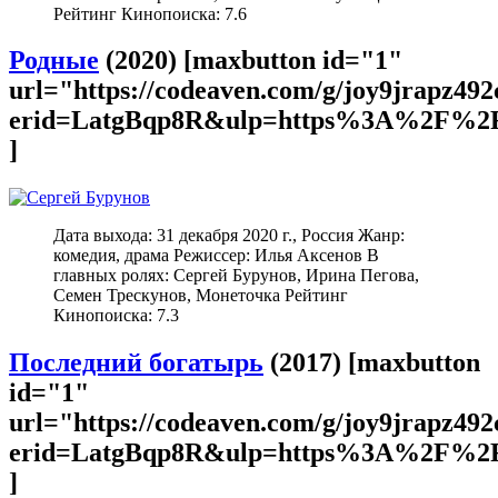
Рейтинг Кинопоиска: 7.6
Родные
(2020) [maxbutton id="1"
url="https://codeaven.com/g/joy9jrapz49
erid=LatgBqp8R&ulp=https%3A%2F%2F
]
Дата выхода: 31 декабря 2020 г., Россия Жанр:
комедия, драма Режиссер: Илья Аксенов В
главных ролях: Сергей Бурунов, Ирина Пегова,
Семен Трескунов, Монеточка Рейтинг
Кинопоиска: 7.3
Последний богатырь
(2017) [maxbutton
id="1"
url="https://codeaven.com/g/joy9jrapz49
erid=LatgBqp8R&ulp=https%3A%2F%2F
]