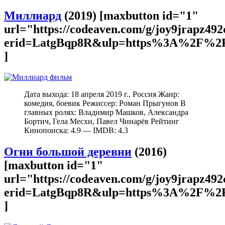
Миллиард
(2019) [maxbutton id="1"
url="https://codeaven.com/g/joy9jrapz49
erid=LatgBqp8R&ulp=https%3A%2F%2F
]
Дата выхода: 18 апреля 2019 г., Россия Жанр:
комедия, боевик Режиссер: Роман Прыгунов В
главных ролях: Владимир Машков, Александра
Бортич, Гела Месхи, Павел Чинарёв Рейтинг
Кинопоиска: 4.9 — IMDB: 4.3
Огни большой деревни
(2016)
[maxbutton id="1"
url="https://codeaven.com/g/joy9jrapz49
erid=LatgBqp8R&ulp=https%3A%2F%2F
]