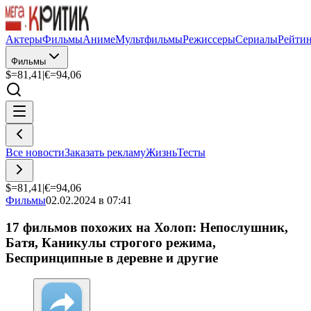
Актеры
Фильмы
Аниме
Мультфильмы
Режиссеры
Сериалы
Рейти
Фильмы
$=
81,41
|
€=
94,06
Все новости
Заказать рекламу
Жизнь
Тесты
$=
81,41
|
€=
94,06
Фильмы
02.02.2024 в 07:41
17 фильмов похожих на Холоп: Непослушник,
Батя, Каникулы строгого режима,
Беспринципные в деревне и другие