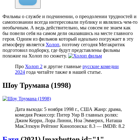
Фильмы о службе и подчинении, о преодолении трудностей и
самопознании всегда интересовали публику и являлись чем-то
необычным. А ведь действительно, мы совсем не знаем как
бы повели себя на самом дели оказавшись на месте главного
героя. Одним из фильмов который идеально погружает в эту
атмосферу является
Холоп
, поэтому сегодня Мегакритик
подготовил подборку, где будут представлены фильмы
похожие на Холоп по сюжету.
Про
Холоп 2
и другие главные
русские комедии
2024
года читайте также в нашей статье.
Шоу Трумана (1998)
Дата выхода: 5 ноября 1998 г., США Жанр: драма,
комедия Режиссер: Питер Уир В главных ролях:
Джим Керри, Лора Линни, Ноа Эммерих, Наташа
МакЭлхоун Рейтинг Кинопоиска: 8.3 — IMDB: 8.2
Батя
(2021) [maxbutton id="1"