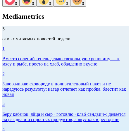
0
0
0
0
0
Mediametrics
5
самых читаемых новостей недели
1
Вместо солений теперь делаю свекольную хреновину — к
мясу и рыбе, просто на хлеб, обалденно вкусно
2
Заворачиваю сковороду в полиэтиленовый пакет и не
нарадуюсь результату: нагар отлетает как пробка, блестит как
новая
3
Беру кабачок, яйца и сыр - готовлю «клаб-сэндвич»: делается
на раз-два и из простых продуктов, а вкус как в ресторане
4