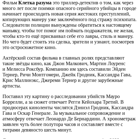
Фильм
Клетка разума
это триллер-детектив о том, как через
много лет после поимки опасного серийного убийцы в городе
начинает происходить новая серия жестоких преступлений,
копирующих манеру уже заключённого под стражу психопата.
Следователи полиции вынуждены обратиться к настоящему
маньяку, чтобы тот помог им поймать подражателя, не желая,
чтобы кто-то ещё присваивал себе его лавры, стиль и манеру.
Но чего будет стоить эта сделка, зрители и узнают, посмотрев
это остросюжетное кино.
Актёрский состав фильма в главных ролях представляют
такие звёзды кино, как Джон Малкович, Мартин Лоуренс
и Мелисса Роксбур. Компанию им здесь составили Эйден
Тернер, Ричи Монтгомери, Джейк Гродник, Кассандра Гава,
Крис Маллинэкс, Джереми Тернер и другие зарубежные
артисты.
Поставил эту картину о расследовании убийств Мауро
Боррелли, а за сюжет отвечает Регги Кейохара Третий. В
продюсерах киноленты числятся Дэниэл Гродник, Кассандра
Гава и Оскар Генерале. За музыкальное сопровождение и
атмосферу отвечает Леонардо Де Бернардини. А хронометраж
заявлен чуть более полутора часов и составляет вместе с
титрами девяносто шесть минут.