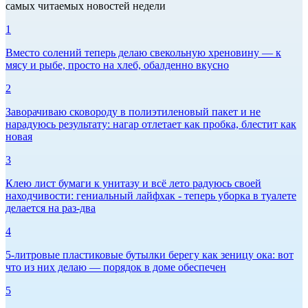
самых читаемых новостей недели
1
Вместо солений теперь делаю свекольную хреновину — к
мясу и рыбе, просто на хлеб, обалденно вкусно
2
Заворачиваю сковороду в полиэтиленовый пакет и не
нарадуюсь результату: нагар отлетает как пробка, блестит как
новая
3
Клею лист бумаги к унитазу и всё лето радуюсь своей
находчивости: гениальный лайфхак - теперь уборка в туалете
делается на раз-два
4
5-литровые пластиковые бутылки берегу как зеницу ока: вот
что из них делаю — порядок в доме обеспечен
5