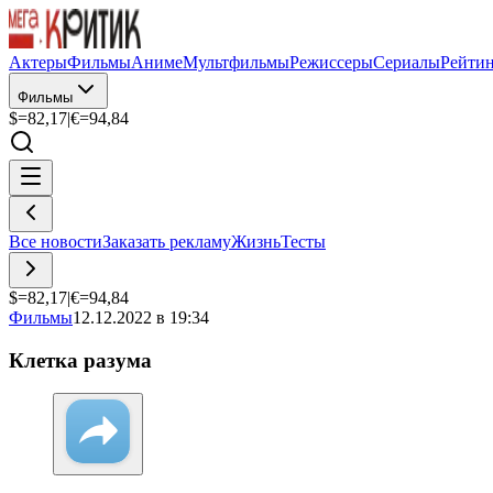
Актеры
Фильмы
Аниме
Мультфильмы
Режиссеры
Сериалы
Рейти
Фильмы
$=
82,17
|
€=
94,84
Все новости
Заказать рекламу
Жизнь
Тесты
$=
82,17
|
€=
94,84
Фильмы
12.12.2022 в 19:34
Клетка разума