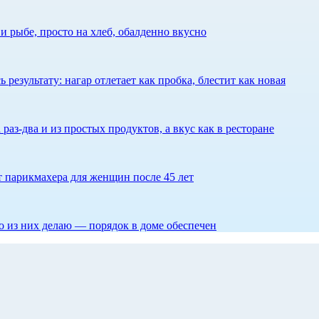
 рыбе, просто на хлеб, обалденно вкусно
результату: нагар отлетает как пробка, блестит как новая
 раз-два и из простых продуктов, а вкус как в ресторане
ет парикмахера для женщин после 45 лет
то из них делаю — порядок в доме обеспечен