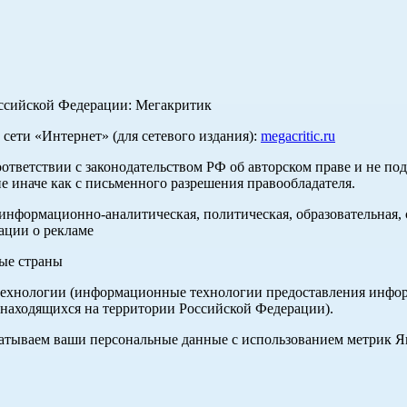
оссийской Федерации: Мегакритик
ети «Интернет» (для сетевого издания):
megacritic.ru
оответствии с законодательством РФ об авторском праве и не по
е иначе как с письменного разрешения правообладателя.
нформационно-аналитическая, политическая, образовательная, с
ации о рекламе
ные страны
хнологии (информационные технологии предоставления информа
 находящихся на территории Российской Федерации).
абатываем ваши персональные данные с использованием метрик 