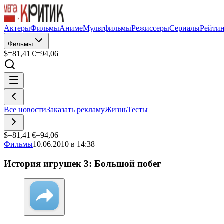
Актеры
Фильмы
Аниме
Мультфильмы
Режиссеры
Сериалы
Рейти
Фильмы
$=
81,41
|
€=
94,06
Все новости
Заказать рекламу
Жизнь
Тесты
$=
81,41
|
€=
94,06
Фильмы
10.06.2010 в 14:38
История игрушек 3: Большой побег