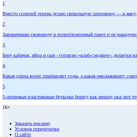
1
Вместо солений теперь делаю свекольную хреновину — к мясу и
2
Заворачиваю сковороду в полиэтиленовый пакет и не нарадуюсь 
3
Беру кабачок, яйца и сыр - готовлю «клаб-сэндвич»: делается на
4
Какая длина волос прибавляет годы, а какая омолаживает: сов
5
5-литровые пластиковые бутылки берегу как зеницу ока: вот ч
16+
Заказать рекламу
Условия перепечатки
О сайте