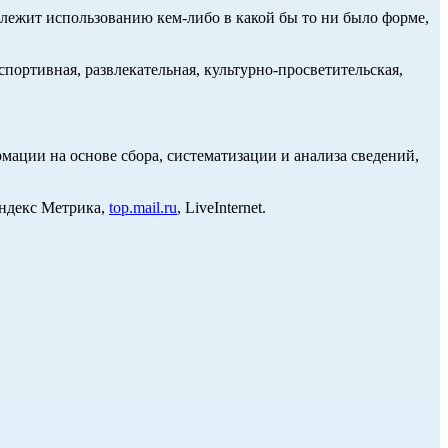
длежит использованию кем-либо в какой бы то ни было форме,
портивная, развлекательная, культурно-просветительская,
ции на основе сбора, систематизации и анализа сведений,
Яндекс Метрика,
top.mail.ru
, LiveInternet.