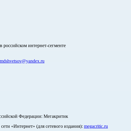
в российском интернет-сегменте
mdshvetsov@yandex.ru
оссийской Федерации: Мегакритик
ети «Интернет» (для сетевого издания):
megacritic.ru