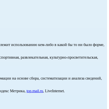
длежит использованию кем-либо в какой бы то ни было форме,
портивная, развлекательная, культурно-просветительская,
ции на основе сбора, систематизации и анализа сведений,
Яндекс Метрика,
top.mail.ru
, LiveInternet.