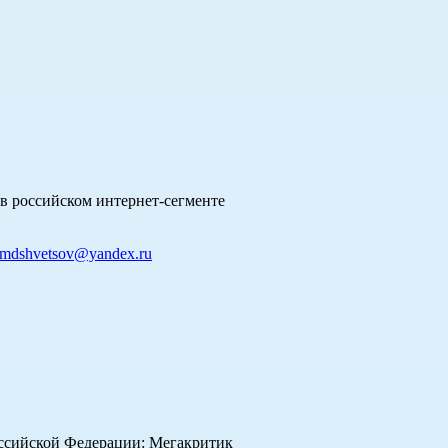
в российском интернет-сегменте
mdshvetsov@yandex.ru
оссийской Федерации: Мегакритик