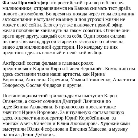
Фильм
Прямой эфир
это российский триллер о блогере-
миллионнике, отправившемся на Кавказ снимать тест-драйв
нового автомобиля. Во время их похода через горы сотрудник
автокомпании наступает на мину и под угрозой жизни не
может с неё сойти. Блогер тут же включает прямой эфир,
желая побобльше хайпануть на таком событии. Отныне они
враги друг другу, каждый сам за себя. Один всеми силами
пытается выжить, другой старается заснять его гибель на
видео для миллионной аудитории. Но каждому из них
предстоит сделать сложный и нелёгкий выбор.
Актёрский состав фильма в главных ролях
представляют Кирилл Кяро и Павел Чернышёв. Компанию им
здесь составили такие наши артисты, как Ирина
Воронова, Ангелина Стречина, Ульяна Пилипенко, Анастасия
Тодореску, Сослан Фидаров и другие.
Постановщиком этой триллер-драмы выступил Карен
Оганесян, а сюжет сочинил Дмитрий Ланчихин по
идее Беника Аракеляна. В продюсерах проекта также
значится Ирина Воронова. За визуальную составляющую
здесь отвечает кинооператор Юрий Коробейников, за
монтаж Авет Оганесян и Юлия Любомирова. Художниками
выступили Юлия Феофанова и Евгения Макеева, а музыку
написал Денис Дубовик.