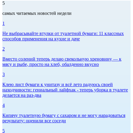
5
самых читаемых новостей недели
1
Не выбрасывайте втулки от туалетной бумаги: 11 классных
способов применения на кухне и даче
2
Вместо солений теперь делаю свекольную хреновину — к
мясу и рыбе, просто на хлеб, обалденно вкусно
3
Клею лист бумаги к унитазу и всё лето радуюсь своей
находчивости: гениальный лайфхак - теперь уборка в туалете
делается на раз-два
4
Кипячу туалетную бумагу с сахаром и не могу нарадоваться
результату: оценили все соседи
5