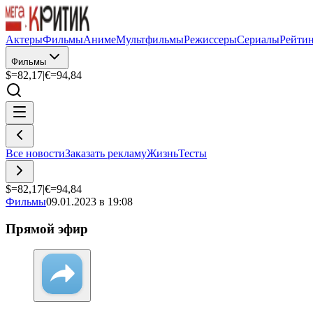
Актеры
Фильмы
Аниме
Мультфильмы
Режиссеры
Сериалы
Рейти
Фильмы
$=
82,17
|
€=
94,84
Все новости
Заказать рекламу
Жизнь
Тесты
$=
82,17
|
€=
94,84
Фильмы
09.01.2023 в 19:08
Прямой эфир