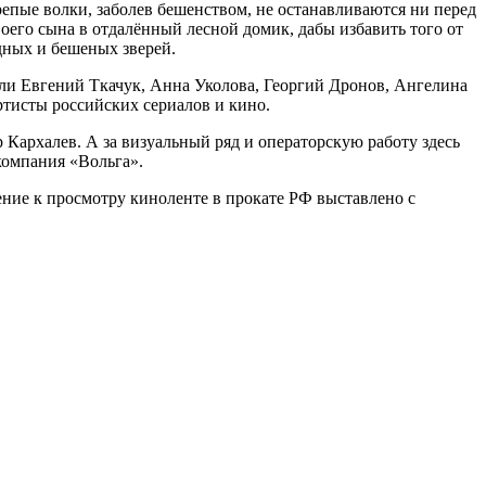
репые волки, заболев бешенством, не останавливаются ни перед
воего сына в отдалённый лесной домик, дабы избавить того от
дных и бешеных зверей.
ли Евгений Ткачук, Анна Уколова, Георгий Дронов, Ангелина
ртисты российских сериалов и кино.
Кархалев. А за визуальный ряд и операторскую работу здесь
компания «Вольга».
чение к просмотру киноленте в прокате РФ выставлено с