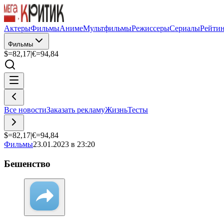
Актеры
Фильмы
Аниме
Мультфильмы
Режиссеры
Сериалы
Рейти
Фильмы
$=
82,17
|
€=
94,84
Все новости
Заказать рекламу
Жизнь
Тесты
$=
82,17
|
€=
94,84
Фильмы
23.01.2023 в 23:20
Бешенство