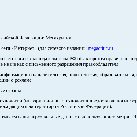
оссийской Федерации: Мегакритик
ети «Интернет» (для сетевого издания):
megacritic.ru
оответствии с законодательством РФ об авторском праве и не по
е иначе как с письменного разрешения правообладателя.
нформационно-аналитическая, политическая, образовательная, с
ации о рекламе
ные страны
хнологии (информационные технологии предоставления информа
 находящихся на территории Российской Федерации).
абатываем ваши персональные данные с использованием метрик 