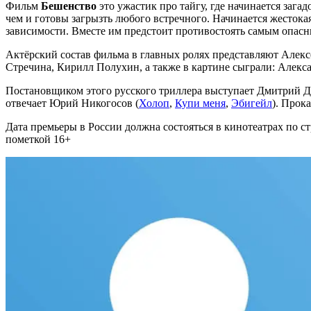
Фильм
Бешенство
это ужастик про тайгу, где начинается заг
чем и готовы загрызть любого встречного. Начинается жестока
зависимости. Вместе им предстоит противостоять самым опас
Актёрский состав фильма в главных ролях представляют Алекс
Стречина, Кирилл Полухин, а также в картине сыграли: Алекс
Постановщиком этого русского триллера выступает Дмитрий Дь
отвечает Юрий Никогосов (
Холоп
,
Купи меня
,
Эбигейл
). Прок
Дата премьеры в России должна состояться в кинотеатрах по ст
пометкой 16+