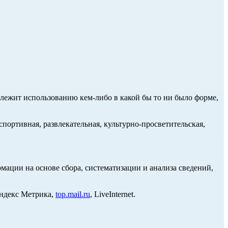
длежит использованию кем-либо в какой бы то ни было форме,
портивная, развлекательная, культурно-просветительская,
ции на основе сбора, систематизации и анализа сведений,
Яндекс Метрика,
top.mail.ru
, LiveInternet.