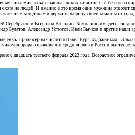
адочная эпидемия, охватывающая диких животных. И без того сви
я охота на людей. И именно в это время один мужчина отвозит с
ным лесным хищникам и держать оборону своей хижины от голо
ей Серебряков и Всеволод Володин. Компанию им здесь состави
андр Булатов, Александр Устюгов, Иван Бычков и другие наши а
яченко. Продюсером числится Павел Буря, художником - Эльдар 
атчиком хоррора о выживании среди волков в России выступает 
ране с двадцать третьего февраля 2023 года. Возрастное ограни