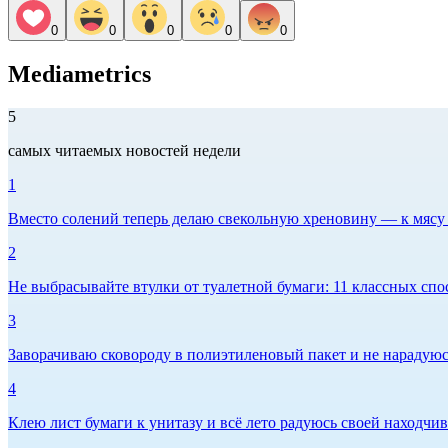
0
0
0
0
0
Mediametrics
5
самых читаемых новостей недели
1
Вместо солений теперь делаю свекольную хреновину — к мясу и
2
Не выбрасывайте втулки от туалетной бумаги: 11 классных спо
3
Заворачиваю сковороду в полиэтиленовый пакет и не нарадуюсь 
4
Клею лист бумаги к унитазу и всё лето радуюсь своей находчиво