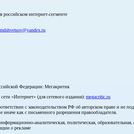
в российском интернет-сегменте
mdshvetsov@yandex.ru
оссийской Федерации: Мегакритик
ети «Интернет» (для сетевого издания):
megacritic.ru
оответствии с законодательством РФ об авторском праве и не по
е иначе как с письменного разрешения правообладателя.
нформационно-аналитическая, политическая, образовательная, с
ации о рекламе