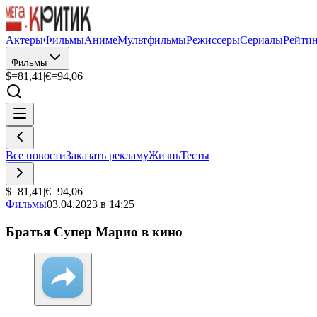
Актеры
Фильмы
Аниме
Мультфильмы
Режиссеры
Сериалы
Рейти
Фильмы
$=
81,41
|
€=
94,06
Все новости
Заказать рекламу
Жизнь
Тесты
$=
81,41
|
€=
94,06
Фильмы
03.04.2023 в 14:25
Братья Супер Марио в кино