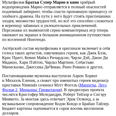
Мультфильм
Братья Супер Марио в кино
храбрый
водопроводчик Марио отправляется в полный опасностей
подземный лабиринт, чтобы спасти пропавшую принцессу от
злобного дракона. На пути у него будут стоять приспешники
злодея, множество трудностей, но всё это способно сложиться
в вереницу забавных и увлекательных приключений.
Персонажи из знаменитой серии компьютерных игр теперь
оживают на экранах в большом анимационном путешествии
по вселенной Нинтендо.
Актёрский состав мультфильма в оригинале включает в себя
голоса таких артистов, озвучивших героев, как Джек Блэк,
Крис Пратт, Кевин Майкл Ричардсон, Чарли Дэй, Джон Ди
Маджио, Хари Пэйтон, Чарльз Мартине, Себастьян
Манискалко, Джессика ДиЧикко, Рино Романо и других.
Постановщиками мультика выступили Аарон Хорват
и Михаэль Еленик, а сюжет про именитых героев видеоигр
приставки Nintendo сочинил Мэтт Фогель (
Маппеты
,
Лего
Фильм 2
,
Миньоны: Грювитация
). В продюсерах проекта
числятся Кристофер Меледандри, Роберт Тейлор и Сигэру
Миямото. За монтаж здесь отвечает Эрик Осмонд, а за
музыкальное сопровождение Кодзи Кондо и Брайан Тайлер.
Бюджет картины оценивается в сорок восемь миллионов
долларов.