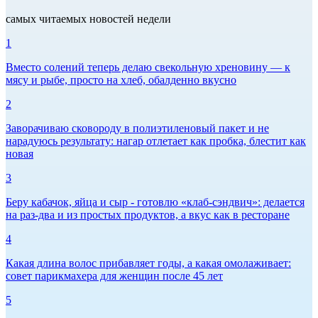
самых читаемых новостей недели
1
Вместо солений теперь делаю свекольную хреновину — к
мясу и рыбе, просто на хлеб, обалденно вкусно
2
Заворачиваю сковороду в полиэтиленовый пакет и не
нарадуюсь результату: нагар отлетает как пробка, блестит как
новая
3
Беру кабачок, яйца и сыр - готовлю «клаб-сэндвич»: делается
на раз-два и из простых продуктов, а вкус как в ресторане
4
Какая длина волос прибавляет годы, а какая омолаживает:
совет парикмахера для женщин после 45 лет
5