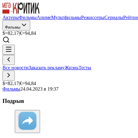
Актеры
Фильмы
Аниме
Мультфильмы
Режиссеры
Сериалы
Рейти
Фильмы
$=
82,17
|
€=
94,84
Все новости
Заказать рекламу
Жизнь
Тесты
$=
82,17
|
€=
94,84
Фильмы
24.04.2023 в 19:37
Подрыв