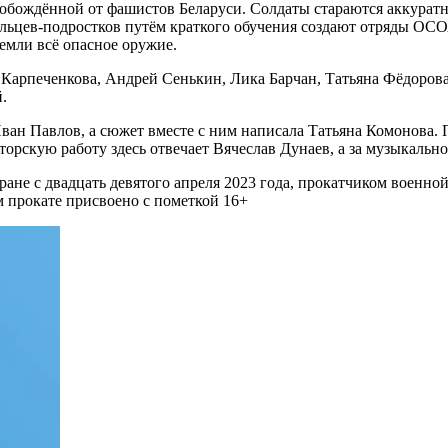
вобождённой от фашистов Беларуси. Солдаты стараются аккурат
бровольцев-подростков путём краткого обучения создают отряд
земли всё опасное оружие.
я Карпеченкова, Андрей Сенькин, Лика Барчан, Татьяна Фёдоро
.
ан Павлов, а сюжет вместе с ним написала Татьяна Комонова.
торскую работу здесь отвечает Вячеслав Дунаев, а за музыкаль
тране с двадцать девятого апреля 2023 года, прокатчиком военн
м прокате присвоено с пометкой 16+