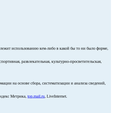
длежит использованию кем-либо в какой бы то ни было форме,
портивная, развлекательная, культурно-просветительская,
ции на основе сбора, систематизации и анализа сведений,
Яндекс Метрика,
top.mail.ru
, LiveInternet.