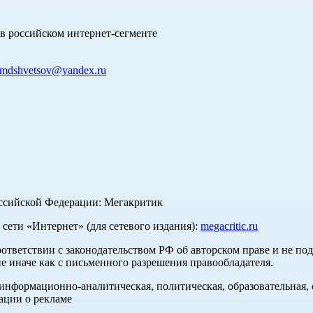
в российском интернет-сегменте
mdshvetsov@yandex.ru
оссийской Федерации: Мегакритик
ети «Интернет» (для сетевого издания):
megacritic.ru
оответствии с законодательством РФ об авторском праве и не по
е иначе как с письменного разрешения правообладателя.
нформационно-аналитическая, политическая, образовательная, с
ации о рекламе