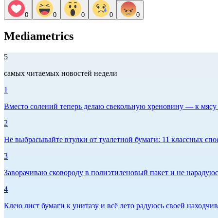
0
0
0
0
0
Mediametrics
5
самых читаемых новостей недели
1
Вместо солений теперь делаю свекольную хреновину — к мясу и
2
Не выбрасывайте втулки от туалетной бумаги: 11 классных спо
3
Заворачиваю сковороду в полиэтиленовый пакет и не нарадуюсь 
4
Клею лист бумаги к унитазу и всё лето радуюсь своей находчиво