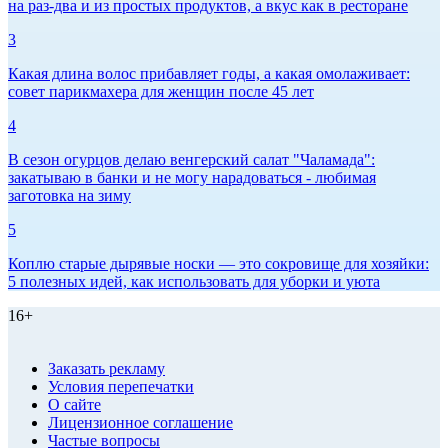
на раз-два и из простых продуктов, а вкус как в ресторане
3
Какая длина волос прибавляет годы, а какая омолаживает:
совет парикмахера для женщин после 45 лет
4
В сезон огурцов делаю венгерский салат "Чаламада":
закатываю в банки и не могу нарадоваться - любимая
заготовка на зиму
5
Коплю старые дырявые носки — это сокровище для хозяйки:
5 полезных идей, как использовать для уборки и уюта
16+
Заказать рекламу
Условия перепечатки
О сайте
Лицензионное соглашение
Частые вопросы