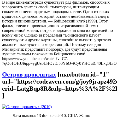
В мире кинематографа существует ряд фильмов, способных
заворожить зрителя своей атмосферой, интригующим
сюжетом и нестандартным подходом к теме. Один из таких
культовых фильмов, который оставил незабываемый след в
истории киноиндустрии, — Бойцовский клуб (1999). Этот
фильм, смело и провокационно затрагивающий темы
современной жизни, потряс и вдохновил многих зрителей по
всему миру. Однако за пределами "Бойцовского клуба"
существуют и другие картины, способные вызвать у зрителя
аналогичные чувства и море эмоций. Поэтому сегодня
Мегакритик представит подборку, где будут представлены
лучшие фильмы похожие на Бойцовский клуб.
https://www.youtube.com/watch?v=C7-
7qQ61QHU&pp=ygUs0LHQvtC50YbQvtCy0YHQutC40Lkg0L
Остров проклятых
[maxbutton id="1"
url="https://codeaven.com/g/joy9jrapz49
erid=LatgBqp8R&ulp=https%3A%2F%2F
]
Дата выхода: 13 февраля 2010, США Жанр: