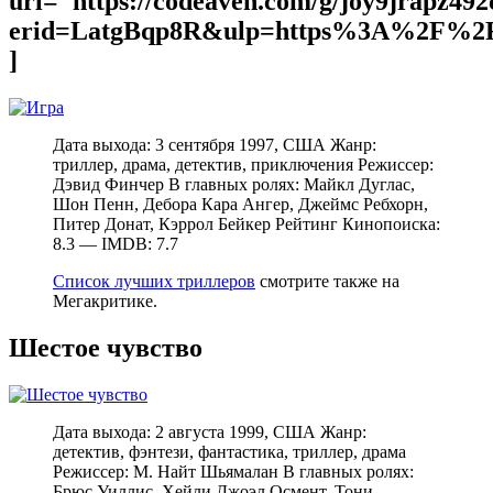
url="https://codeaven.com/g/joy9jrapz49
erid=LatgBqp8R&ulp=https%3A%2F%2F
]
Дата выхода: 3 сентября 1997, США Жанр:
триллер, драма, детектив, приключения Режиссер:
Дэвид Финчер В главных ролях: Майкл Дуглас,
Шон Пенн, Дебора Кара Ангер, Джеймс Ребхорн,
Питер Донат, Кэррол Бейкер Рейтинг Кинопоиска:
8.3 — IMDB: 7.7
Список лучших триллеров
смотрите также на
Мегакритике.
Шестое чувство
Дата выхода: 2 августа 1999, США Жанр:
детектив, фэнтези, фантастика, триллер, драма
Режиссер: М. Найт Шьямалан В главных ролях:
Брюс Уиллис, Хейли Джоэл Осмент, Тони