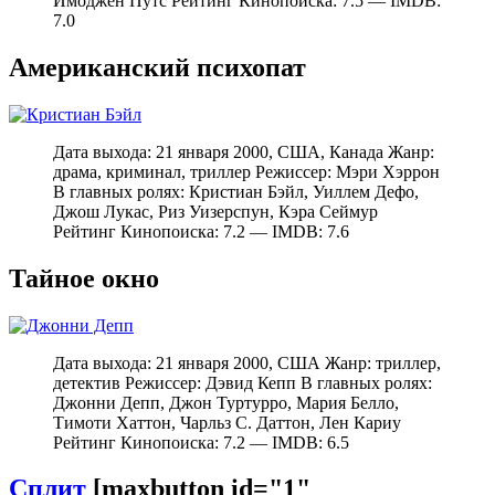
Имоджен Путс Рейтинг Кинопоиска: 7.5 — IMDB:
7.0
Американский психопат
Дата выхода: 21 января 2000, США, Канада Жанр:
драма, криминал, триллер Режиссер: Мэри Хэррон
В главных ролях: Кристиан Бэйл, Уиллем Дефо,
Джош Лукас, Риз Уизерспун, Кэра Сеймур
Рейтинг Кинопоиска: 7.2 — IMDB: 7.6
Тайное окно
Дата выхода: 21 января 2000, США Жанр: триллер,
детектив Режиссер: Дэвид Кепп В главных ролях:
Джонни Депп, Джон Туртурро, Мария Белло,
Тимоти Хаттон, Чарльз С. Даттон, Лен Кариу
Рейтинг Кинопоиска: 7.2 — IMDB: 6.5
Сплит
[maxbutton id="1"