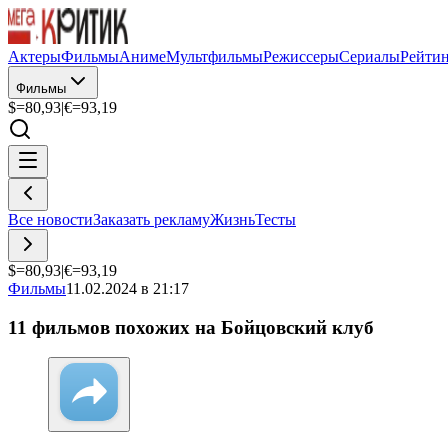
Актеры
Фильмы
Аниме
Мультфильмы
Режиссеры
Сериалы
Рейти
Фильмы
$=
80,93
|
€=
93,19
Все новости
Заказать рекламу
Жизнь
Тесты
$=
80,93
|
€=
93,19
Фильмы
11.02.2024 в 21:17
11 фильмов похожих на Бойцовский клуб