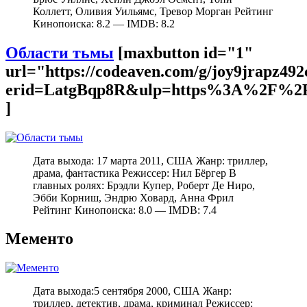
Коллетт, Оливия Уильямс, Тревор Морган Рейтинг
Кинопоиска: 8.2 — IMDB: 8.2
Области тьмы
[maxbutton id="1"
url="https://codeaven.com/g/joy9jrapz49
erid=LatgBqp8R&ulp=https%3A%2F%2F
]
Дата выхода: 17 марта 2011, США Жанр: триллер,
драма, фантастика Режиссер: Нил Бёргер В
главных ролях: Брэдли Купер, Роберт Де Ниро,
Эбби Корниш, Эндрю Ховард, Анна Фрил
Рейтинг Кинопоиска: 8.0 — IMDB: 7.4
Мементо
Дата выхода:5 сентября 2000, США Жанр:
триллер, детектив, драма, криминал Режиссер: