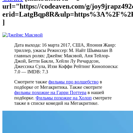
url="https://codeaven.com/g/joy9jrapz49
erid=LatgBqp8R&ulp=https%3A%2F%2F
]
Дата выхода: 16 марта 2017, США, Япония Жанр:
триллер, ужасы Режиссер: М. Найт Шьямалан В
главных ролях: Джеймс Макэвой, Аня Тейлор-
Джой, Бетти Бакли, Хейли Лу Ричардсон,
Джессика Сула, Иззи Коффи Рейтинг Кинопоиска:
7.0 — IMDB: 7.3
Смотрите также
фильмы про волшебство
в
подборке от Мегакритика. Также смотрите
фильмы похожие на Гарри Поттера
в нашей
подборке.
Фильмы похожие на Холоп
смотрите
также в списке комедий на Мегакритике.