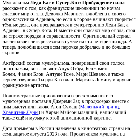
Мультфильм
Леди Баг и Супер-Кот: Пробуждение силы
расскажет о том, как французские школьники по ночам
спасают мир от зла. Девочка Маринетт влюблена в своего
одноклассника Адриана, но если в городе начинают твориться
тёмные дела, она превращается в супергероиню Леди Баг, а
Адриан - в Супер-Кота. И вместе они спасают мир от зла, стоя
на страже порядка и справедливости. Оригинальный сериал
насчитывает четыре сезона в сумме на сто четыре эпизода. А
теперь полюбившаяся всем парочка добралась и до больших
экранов.
Актёрский состав мультфильма, подаривший свои голоса
персонажам, возглавляют Анук Отбуа, Бенжамин
Болен, Фанни Блок, Антуан Томе, Мари Шевало, а также
героев озвучили Тьерри Казазиан, Марсаль Лемину и другие
французские артисты.
Полнометражные приключения героев знаменитого
мультсериала поставил Джереми Заг, в продюсерах вместе с
ним выступили также Атон Сумаш (
Маленький принц
,
Хранитель Луны
) и Харви Мэйсон младший, написавший
также ещё и музыку к этой анимационной картине.
Дата премьеры в России назначена в кинотеатрах страны на
семнадцатое августа 2023 года. Прокатчиком мультика на