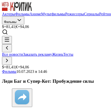
Актеры
Фильмы
Аниме
Мультфильмы
Режиссеры
Сериалы
Рейти
Фильмы
$=
81,41
|
€=
94,06
Все новости
Заказать рекламу
Жизнь
Тесты
$=
81,41
|
€=
94,06
Фильмы
10.07.2023 в 14:46
Леди Баг и Супер-Кот: Пробуждение силы