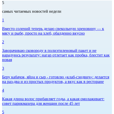
5
самых читаемых новостей недели
1
Вместо солений теперь делаю свекольную хреновину — к
мясу и рыбе, просто на хлеб, обалденно вкусно
2
Заворачиваю сковороду в полиэтиленовый пакет и не
нарадуюсь результату: нагар отлетает как пробка, блестит как
новая
3
Беру кабачок, яйца и сыр - готовлю «клаб-сэндвич»: делается
на раз-два и из простых продуктов, а вкус как в ресторане
4
Какая длина волос прибавляет годы, а какая омолаживает:
совет парикмахера для женщин после 45 лет
5