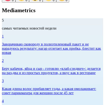
0
0
0
0
0
Mediametrics
5
самых читаемых новостей недели
1
Заворачиваю сковороду в полиэтиленовый пакет и не
нарадуюсь результату: нагар отлетает как пробка, блестит как
новая
2
Беру кабачок, яйца и сыр - готовлю «клаб-сэндвич»: делается
на раз-два и из простых продуктов, а вкус как в ресторане
3
Какая длина волос прибавляет годы, а какая омолаживает:
совет парикмахера для женщин после 45 лет
4