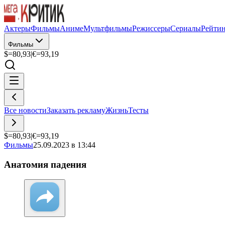
Актеры
Фильмы
Аниме
Мультфильмы
Режиссеры
Сериалы
Рейти
Фильмы
$=
80,93
|
€=
93,19
Все новости
Заказать рекламу
Жизнь
Тесты
$=
80,93
|
€=
93,19
Фильмы
25.09.2023 в 13:44
Анатомия падения