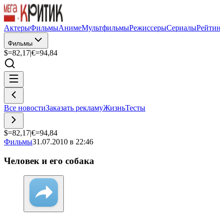
Актеры
Фильмы
Аниме
Мультфильмы
Режиссеры
Сериалы
Рейти
Фильмы
$=
82,17
|
€=
94,84
Все новости
Заказать рекламу
Жизнь
Тесты
$=
82,17
|
€=
94,84
Фильмы
31.07.2010 в 22:46
Человек и его собака