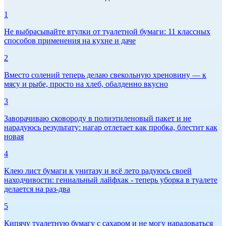
1
Не выбрасывайте втулки от туалетной бумаги: 11 классных
способов применения на кухне и даче
2
Вместо солений теперь делаю свекольную хреновину — к
мясу и рыбе, просто на хлеб, обалденно вкусно
3
Заворачиваю сковороду в полиэтиленовый пакет и не
нарадуюсь результату: нагар отлетает как пробка, блестит как
новая
4
Клею лист бумаги к унитазу и всё лето радуюсь своей
находчивости: гениальный лайфхак - теперь уборка в туалете
делается на раз-два
5
Кипячу туалетную бумагу с сахаром и не могу нарадоваться