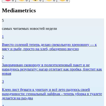
0
0
0
0
0
Mediametrics
5
самых читаемых новостей недели
1
Вместо солений теперь делаю свекольную хреновину — к
мясу и рыбе, просто на хлеб, обалденно вкусно
2
Заворачиваю сковороду в полиэтиленовый пакет и не
нарадуюсь результату: нагар отлетает как пробка, блестит как
новая
3
Клею лист бумаги к унитазу и всё лето радуюсь своей
находчивости: гениальный лайфхак - теперь уборка в туалете
делается на раз-два