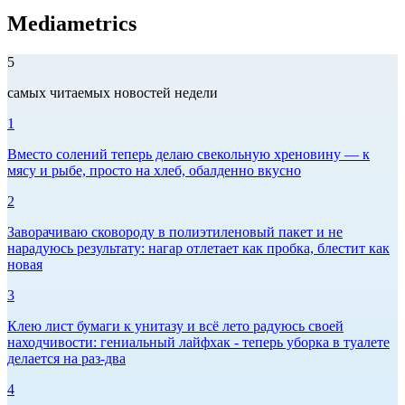
Mediametrics
5
самых читаемых новостей недели
1
Вместо солений теперь делаю свекольную хреновину — к
мясу и рыбе, просто на хлеб, обалденно вкусно
2
Заворачиваю сковороду в полиэтиленовый пакет и не
нарадуюсь результату: нагар отлетает как пробка, блестит как
новая
3
Клею лист бумаги к унитазу и всё лето радуюсь своей
находчивости: гениальный лайфхак - теперь уборка в туалете
делается на раз-два
4