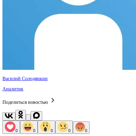
Василий Солодянкин
Аналитик
Поделиться новостью
0
0
0
0
0