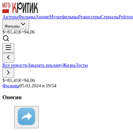
Актеры
Фильмы
Аниме
Мультфильмы
Режиссеры
Сериалы
Рейти
Фильмы
$=
81,41
|
€=
94,06
Все новости
Заказать рекламу
Жизнь
Тесты
$=
81,41
|
€=
94,06
Фильмы
05.02.2024 в 19:54
Онегин