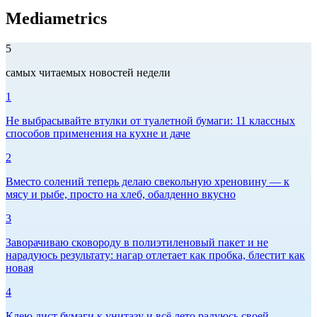
Mediametrics
5
самых читаемых новостей недели
1
Не выбрасывайте втулки от туалетной бумаги: 11 классных
способов применения на кухне и даче
2
Вместо солений теперь делаю свекольную хреновину — к
мясу и рыбе, просто на хлеб, обалденно вкусно
3
Заворачиваю сковороду в полиэтиленовый пакет и не
нарадуюсь результату: нагар отлетает как пробка, блестит как
новая
4
Клею лист бумаги к унитазу и всё лето радуюсь своей