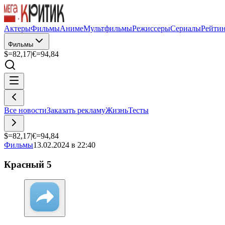
Актеры
Фильмы
Аниме
Мультфильмы
Режиссеры
Сериалы
Рейти
Фильмы
$=
82,17
|
€=
94,84
Все новости
Заказать рекламу
Жизнь
Тесты
$=
82,17
|
€=
94,84
Фильмы
13.02.2024 в 22:40
Красный 5