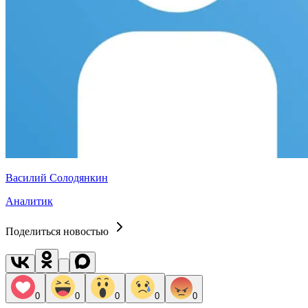
Василий Солодянкин
Аналитик
Поделиться новостью
0
0
0
0
0