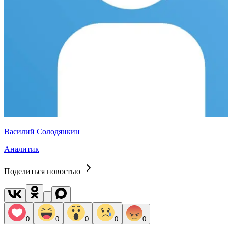
Василий Солодянкин
Аналитик
Поделиться новостью
0
0
0
0
0