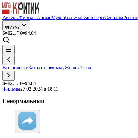
Актеры
Фильмы
Аниме
Мультфильмы
Режиссеры
Сериалы
Рейти
Фильмы
$=
82,17
|
€=
94,84
Все новости
Заказать рекламу
Жизнь
Тесты
$=
82,17
|
€=
94,84
Фильмы
27.02.2024 в 18:11
Ненормальный