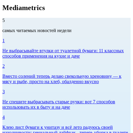
Mediametrics
5
самых читаемых новостей недели
1
Не выбрасывайте втулки от туалетной бумаги: 11 классных
способов применения на кухне и даче
2
Вместо солений теперь делаю свекольную хреновину — к
мясу и рыбе, просто на хлеб, обалденно вкусно
3
Не спешите выбрасывать старые ручки: вот 7 способов
использовать их в быту и на даче
4
Клею лист бумаги к унитазу и всё лето радуюсь своей
находчивости: гениальный лайфхак - теперь уборка в туалете