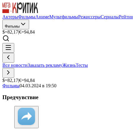
Актеры
Фильмы
Аниме
Мультфильмы
Режиссеры
Сериалы
Рейти
Фильмы
$=
82,17
|
€=
94,84
Все новости
Заказать рекламу
Жизнь
Тесты
$=
82,17
|
€=
94,84
Фильмы
04.03.2024 в 19:50
Предчувствие