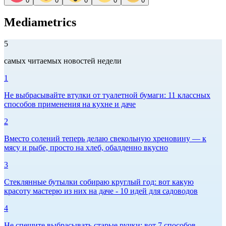
0
0
0
0
0
Mediametrics
5
самых читаемых новостей недели
1
Не выбрасывайте втулки от туалетной бумаги: 11 классных
способов применения на кухне и даче
2
Вместо солений теперь делаю свекольную хреновину — к
мясу и рыбе, просто на хлеб, обалденно вкусно
3
Стеклянные бутылки собираю круглый год: вот какую
красоту мастерю из них на даче - 10 идей для садоводов
4
Не спешите выбрасывать старые ручки: вот 7 способов