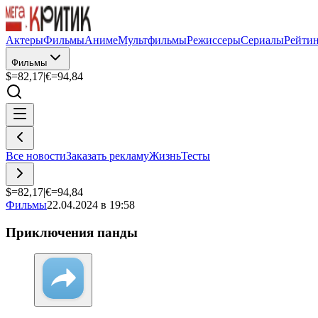
Актеры
Фильмы
Аниме
Мультфильмы
Режиссеры
Сериалы
Рейти
Фильмы
$=
82,17
|
€=
94,84
Все новости
Заказать рекламу
Жизнь
Тесты
$=
82,17
|
€=
94,84
Фильмы
22.04.2024 в 19:58
Приключения панды