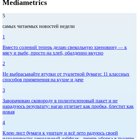
Mediametrics
5
самых читаемых новостей недели
1
Вместо солений теперь делаю свекольную хреновину — к
мясу и рыбе, просто на хлеб, обалденно вкусно
2
Не выбрасывайте втулки от туалетной бумаги: 11 классных
способов применения на кухне и даче
3
Заворачиваю сковороду в полиэтиленовый пакет и не
нарадуюсь результату: нагар отлетает как пробка, блестит как
новая
4
Клею лист бумаги к унитазу и всё лето радуюсь своей
находчивости: гениальный лайфхак - теперь уборка в туалете