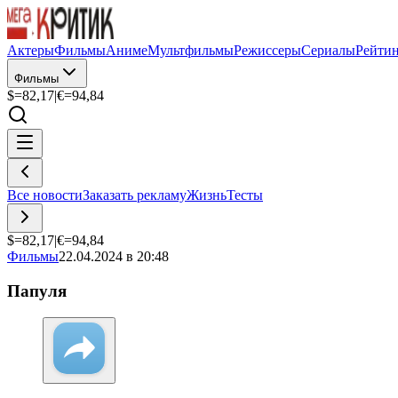
Актеры
Фильмы
Аниме
Мультфильмы
Режиссеры
Сериалы
Рейти
Фильмы
$=
82,17
|
€=
94,84
Все новости
Заказать рекламу
Жизнь
Тесты
$=
82,17
|
€=
94,84
Фильмы
22.04.2024 в 20:48
Папуля