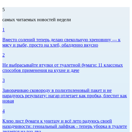
5
самых читаемых новостей недели
1
Вместо солений теперь делаю свекольную хреновину — к
мясу и рыбе, просто на хлеб, обалденно вкусно
2
Не выбрасывайте втулки от туалетной бумаги: 11 классных
способов применения на кухне и даче
3
Заворачиваю сковороду в полиэтиленовый пакет и не
нарадуюсь результату: нагар отлетает как пробка, блестит как
новая
4
Клею лист бумаги к унитазу и всё лето радуюсь своей
находчивости: гениальный лайфхак - теперь уборка в туалете
делается на раз-два