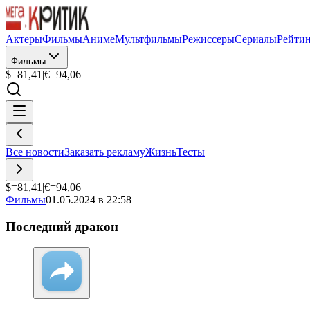
Актеры
Фильмы
Аниме
Мультфильмы
Режиссеры
Сериалы
Рейти
Фильмы
$=
81,41
|
€=
94,06
Все новости
Заказать рекламу
Жизнь
Тесты
$=
81,41
|
€=
94,06
Фильмы
01.05.2024 в 22:58
Последний дракон