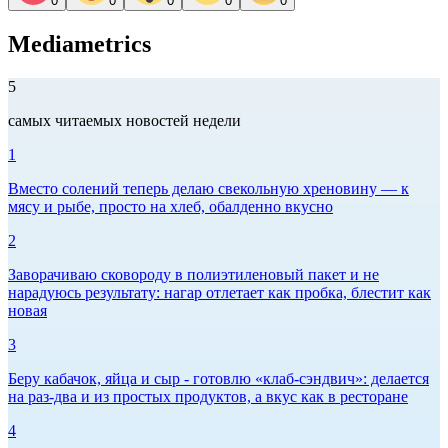
0
0
0
0
0
Mediametrics
5
самых читаемых новостей недели
1
Вместо солений теперь делаю свекольную хреновину — к
мясу и рыбе, просто на хлеб, обалденно вкусно
2
Заворачиваю сковороду в полиэтиленовый пакет и не
нарадуюсь результату: нагар отлетает как пробка, блестит как
новая
3
Беру кабачок, яйца и сыр - готовлю «клаб-сэндвич»: делается
на раз-два и из простых продуктов, а вкус как в ресторане
4