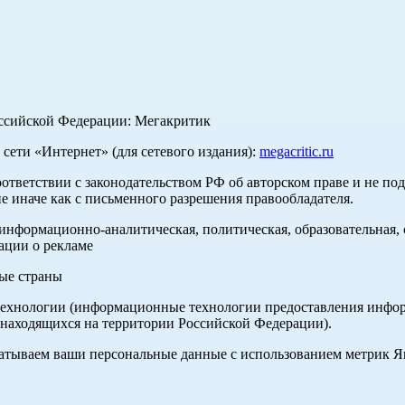
оссийской Федерации: Мегакритик
ети «Интернет» (для сетевого издания):
megacritic.ru
оответствии с законодательством РФ об авторском праве и не по
е иначе как с письменного разрешения правообладателя.
нформационно-аналитическая, политическая, образовательная, с
ации о рекламе
ные страны
хнологии (информационные технологии предоставления информа
 находящихся на территории Российской Федерации).
абатываем ваши персональные данные с использованием метрик 