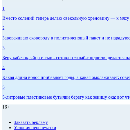
1
Вместо солений теперь делаю свекольную хреновину — к мясу и
2
Заворачиваю сковороду в полиэтиленовый пакет и не нарадуюсь 
3
Беру кабачок, яйца и сыр - готовлю «клаб-сэндвич»: делается на
4
Какая длина волос прибавляет годы, а какая омолаживает: сов
5
5-литровые пластиковые бутылки берегу как зеницу ока: вот ч
16+
Заказать рекламу
Условия перепечатки