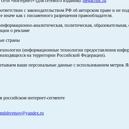
ети «Интернет» (для сетевого издания):
megacritic.ru
оответствии с законодательством РФ об авторском праве и не по
е иначе как с письменного разрешения правообладателя.
нформационно-аналитическая, политическая, образовательная, с
ации о рекламе
ные страны
хнологии (информационные технологии предоставления информа
 находящихся на территории Российской Федерации).
абатываем ваши персональные данные с использованием метрик 
в российском интернет-сегменте
mdshvetsov@yandex.ru