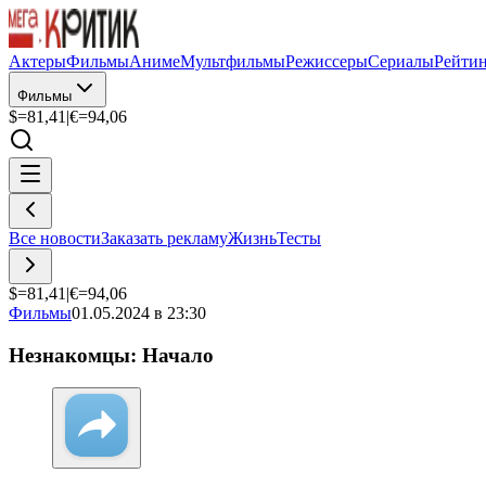
Актеры
Фильмы
Аниме
Мультфильмы
Режиссеры
Сериалы
Рейти
Фильмы
$=
81,41
|
€=
94,06
Все новости
Заказать рекламу
Жизнь
Тесты
$=
81,41
|
€=
94,06
Фильмы
01.05.2024 в 23:30
Незнакомцы: Начало