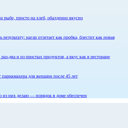
 рыбе, просто на хлеб, обалденно вкусно
результату: нагар отлетает как пробка, блестит как новая
 раз-два и из простых продуктов, а вкус как в ресторане
ет парикмахера для женщин после 45 лет
то из них делаю — порядок в доме обеспечен