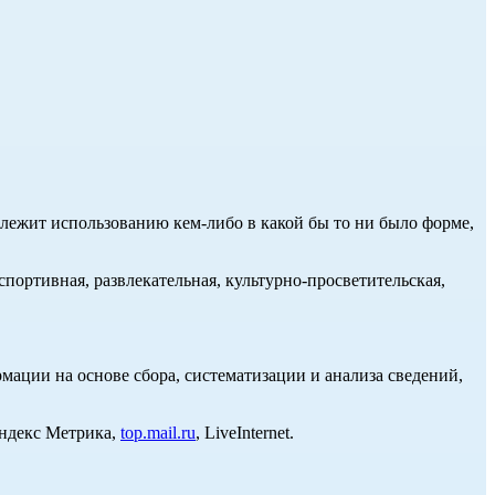
длежит использованию кем-либо в какой бы то ни было форме,
портивная, развлекательная, культурно-просветительская,
ции на основе сбора, систематизации и анализа сведений,
Яндекс Метрика,
top.mail.ru
, LiveInternet.