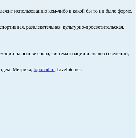
длежит использованию кем-либо в какой бы то ни было форме,
портивная, развлекательная, культурно-просветительская,
ции на основе сбора, систематизации и анализа сведений,
Яндекс Метрика,
top.mail.ru
, LiveInternet.