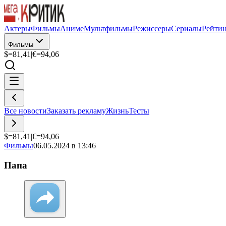
Актеры
Фильмы
Аниме
Мультфильмы
Режиссеры
Сериалы
Рейти
Фильмы
$=
81,41
|
€=
94,06
Все новости
Заказать рекламу
Жизнь
Тесты
$=
81,41
|
€=
94,06
Фильмы
06.05.2024 в 13:46
Папа