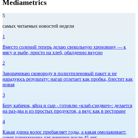
Mediametrics
5
самых читаемых новостей недели
1
Вместо солений теперь делаю свекольную хреновину — к
мясу и рыбе, просто на хлеб, обалденно вкусно
2
Заворачиваю сковороду в полиэтиленовый пакет и не
нарадуюсь результату: нагар отлетает как пробка, блестит как
новая
3
Беру кабачок, яйца и сыр - готовлю «клаб-сэндвич»: делается
на раз-два и из простых продуктов, а вкус как в ресторане
4
Какая длина волос прибавляет годы, а какая омолаживает:
совет парикмахера для женщин после 45 лет