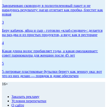
Заворачиваю сковороду в полиэтиленовый пакет и не
нарадуюсь результату: нагар отлетает как пробка, блестит как
новая
3
Беру кабачок, яйца и сыр - готовлю «клаб-сэндвич»: делается
на раз-два и из простых продуктов, а вкус как в ресторане
4
Какая длина волос прибавляет годы, а какая омолаживает:
совет парикмахера для женщин после 45 лет
5
5-литровые пластиковые бутылки берегу как зеницу ока: вот
что из них делаю — порядок в доме обеспечен
16+
Заказать рекламу
Условия перепечатки
О сайте