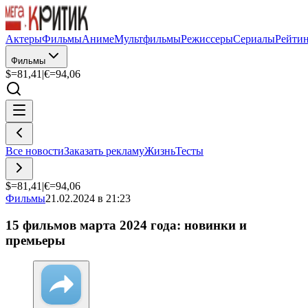
Актеры
Фильмы
Аниме
Мультфильмы
Режиссеры
Сериалы
Рейти
Фильмы
$=
81,41
|
€=
94,06
Все новости
Заказать рекламу
Жизнь
Тесты
$=
81,41
|
€=
94,06
Фильмы
21.02.2024 в 21:23
15 фильмов марта 2024 года: новинки и
премьеры