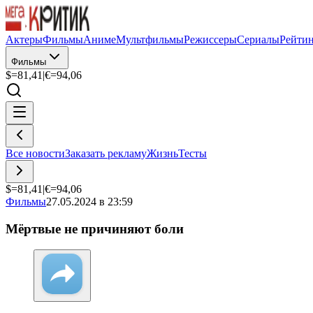
Актеры
Фильмы
Аниме
Мультфильмы
Режиссеры
Сериалы
Рейти
Фильмы
$=
81,41
|
€=
94,06
Все новости
Заказать рекламу
Жизнь
Тесты
$=
81,41
|
€=
94,06
Фильмы
27.05.2024 в 23:59
Мёртвые не причиняют боли