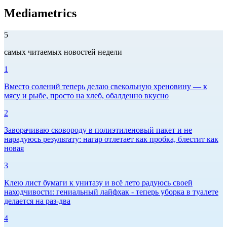
Mediametrics
5
самых читаемых новостей недели
1
Вместо солений теперь делаю свекольную хреновину — к
мясу и рыбе, просто на хлеб, обалденно вкусно
2
Заворачиваю сковороду в полиэтиленовый пакет и не
нарадуюсь результату: нагар отлетает как пробка, блестит как
новая
3
Клею лист бумаги к унитазу и всё лето радуюсь своей
находчивости: гениальный лайфхак - теперь уборка в туалете
делается на раз-два
4