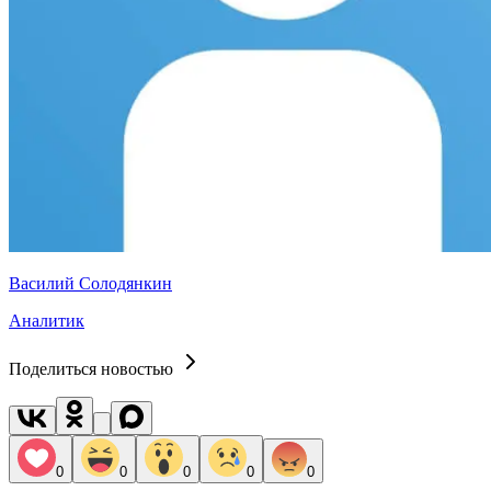
Василий Солодянкин
Аналитик
Поделиться новостью
0
0
0
0
0