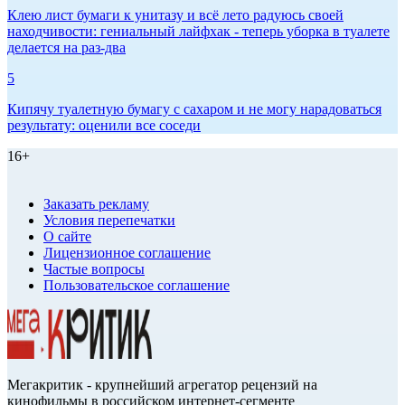
Клею лист бумаги к унитазу и всё лето радуюсь своей
находчивости: гениальный лайфхак - теперь уборка в туалете
делается на раз-два
5
Кипячу туалетную бумагу с сахаром и не могу нарадоваться
результату: оценили все соседи
16+
Заказать рекламу
Условия перепечатки
О сайте
Лицензионное соглашение
Частые вопросы
Пользовательское соглашение
Мегакритик - крупнейший агрегатор рецензий на
кинофильмы в российском интернет-сегменте