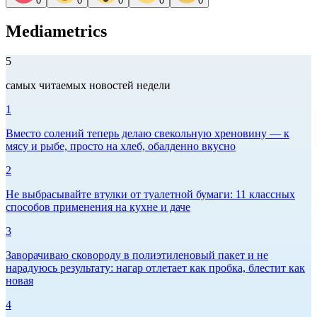
0
0
0
0
0
Mediametrics
5
самых читаемых новостей недели
1
Вместо солений теперь делаю свекольную хреновину — к
мясу и рыбе, просто на хлеб, обалденно вкусно
2
Не выбрасывайте втулки от туалетной бумаги: 11 классных
способов применения на кухне и даче
3
Заворачиваю сковороду в полиэтиленовый пакет и не
нарадуюсь результату: нагар отлетает как пробка, блестит как
новая
4