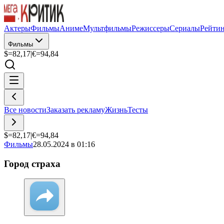
Актеры
Фильмы
Аниме
Мультфильмы
Режиссеры
Сериалы
Рейти
Фильмы
$=
82,17
|
€=
94,84
Все новости
Заказать рекламу
Жизнь
Тесты
$=
82,17
|
€=
94,84
Фильмы
28.05.2024 в 01:16
Город страха