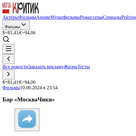
Актеры
Фильмы
Аниме
Мультфильмы
Режиссеры
Сериалы
Рейти
Фильмы
$=
81,41
|
€=
94,06
Все новости
Заказать рекламу
Жизнь
Тесты
$=
81,41
|
€=
94,06
Фильмы
10.06.2024 в 23:54
Бар «МоскваЧики»