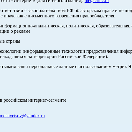
ети «Интернет» (для сетевого издания):
megacritic.ru
оответствии с законодательством РФ об авторском праве и не по
е иначе как с письменного разрешения правообладателя.
нформационно-аналитическая, политическая, образовательная, с
ации о рекламе
ные страны
хнологии (информационные технологии предоставления информа
 находящихся на территории Российской Федерации).
абатываем ваши персональные данные с использованием метрик 
в российском интернет-сегменте
mdshvetsov@yandex.ru