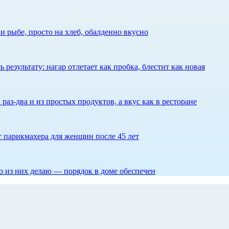
 рыбе, просто на хлеб, обалденно вкусно
результату: нагар отлетает как пробка, блестит как новая
 раз-два и из простых продуктов, а вкус как в ресторане
ет парикмахера для женщин после 45 лет
то из них делаю — порядок в доме обеспечен