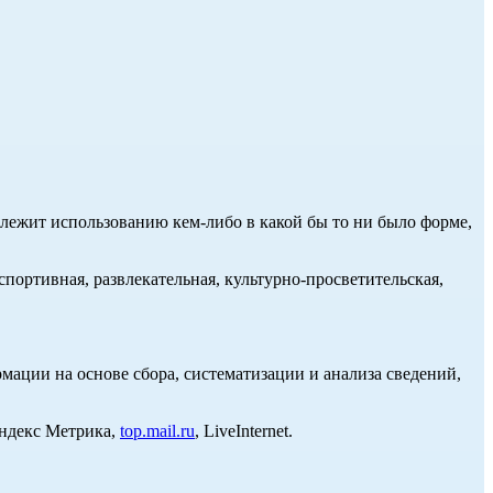
длежит использованию кем-либо в какой бы то ни было форме,
портивная, развлекательная, культурно-просветительская,
ции на основе сбора, систематизации и анализа сведений,
Яндекс Метрика,
top.mail.ru
, LiveInternet.