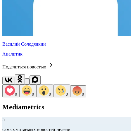
Василий Солодянкин
Аналитик
Поделиться новостью
0
0
0
0
0
Mediametrics
5
самых читаемых новостей недели