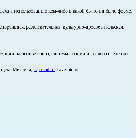
длежит использованию кем-либо в какой бы то ни было форме,
портивная, развлекательная, культурно-просветительская,
ции на основе сбора, систематизации и анализа сведений,
Яндекс Метрика,
top.mail.ru
, LiveInternet.