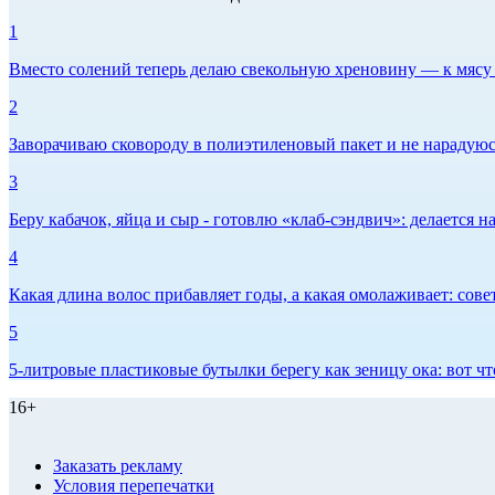
1
Вместо солений теперь делаю свекольную хреновину — к мясу и
2
Заворачиваю сковороду в полиэтиленовый пакет и не нарадуюсь 
3
Беру кабачок, яйца и сыр - готовлю «клаб-сэндвич»: делается на
4
Какая длина волос прибавляет годы, а какая омолаживает: сов
5
5-литровые пластиковые бутылки берегу как зеницу ока: вот ч
16+
Заказать рекламу
Условия перепечатки