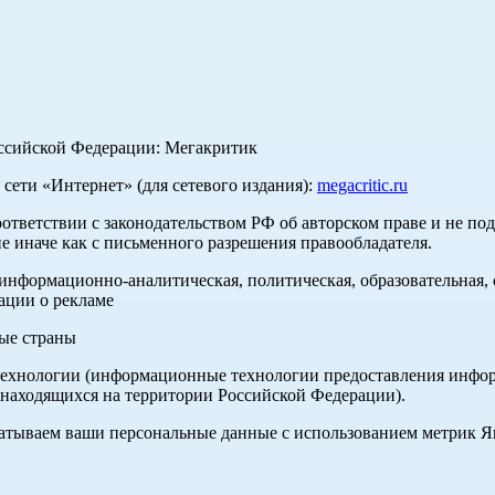
оссийской Федерации: Мегакритик
ети «Интернет» (для сетевого издания):
megacritic.ru
оответствии с законодательством РФ об авторском праве и не по
е иначе как с письменного разрешения правообладателя.
нформационно-аналитическая, политическая, образовательная, с
ации о рекламе
ные страны
хнологии (информационные технологии предоставления информа
 находящихся на территории Российской Федерации).
абатываем ваши персональные данные с использованием метрик 