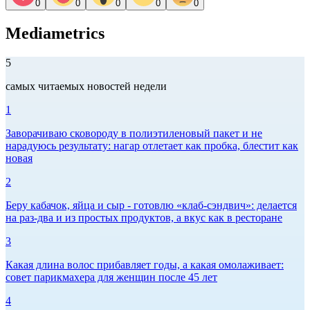
0
0
0
0
0
Mediametrics
5
самых читаемых новостей недели
1
Заворачиваю сковороду в полиэтиленовый пакет и не
нарадуюсь результату: нагар отлетает как пробка, блестит как
новая
2
Беру кабачок, яйца и сыр - готовлю «клаб-сэндвич»: делается
на раз-два и из простых продуктов, а вкус как в ресторане
3
Какая длина волос прибавляет годы, а какая омолаживает:
совет парикмахера для женщин после 45 лет
4