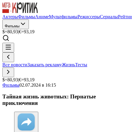
Актеры
Фильмы
Аниме
Мультфильмы
Режиссеры
Сериалы
Рейти
Фильмы
$=
80,93
|
€=
93,19
Все новости
Заказать рекламу
Жизнь
Тесты
$=
80,93
|
€=
93,19
Фильмы
02.07.2024 в 16:15
Тайная жизнь животных: Пернатые
приключения