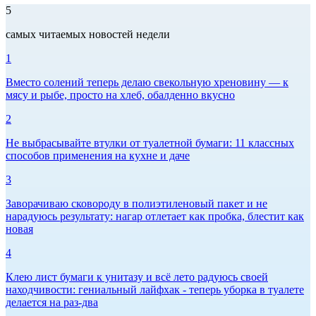
5
самых читаемых новостей недели
1
Вместо солений теперь делаю свекольную хреновину — к
мясу и рыбе, просто на хлеб, обалденно вкусно
2
Не выбрасывайте втулки от туалетной бумаги: 11 классных
способов применения на кухне и даче
3
Заворачиваю сковороду в полиэтиленовый пакет и не
нарадуюсь результату: нагар отлетает как пробка, блестит как
новая
4
Клею лист бумаги к унитазу и всё лето радуюсь своей
находчивости: гениальный лайфхак - теперь уборка в туалете
делается на раз-два