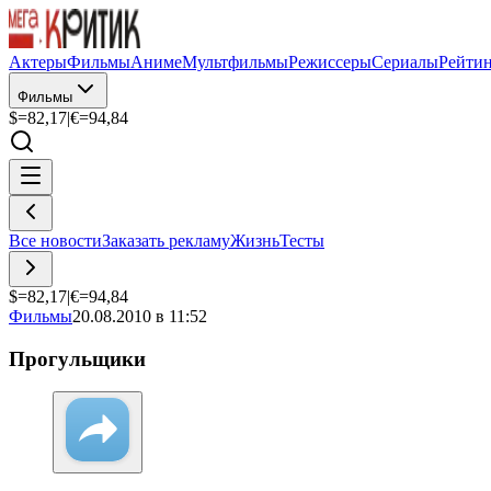
Актеры
Фильмы
Аниме
Мультфильмы
Режиссеры
Сериалы
Рейти
Фильмы
$=
82,17
|
€=
94,84
Все новости
Заказать рекламу
Жизнь
Тесты
$=
82,17
|
€=
94,84
Фильмы
20.08.2010 в 11:52
Прогульщики