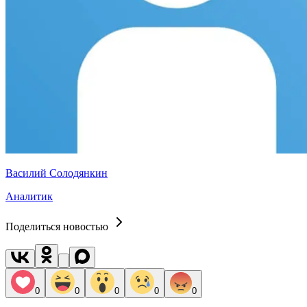
Василий Солодянкин
Аналитик
Поделиться новостью
0
0
0
0
0