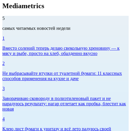
Mediametrics
5
самых читаемых новостей недели
1
Вместо солений теперь делаю свекольную хреновину — к
мясу и рыбе, просто на хлеб, обалденно вкусно
2
Не выбрасывайте втулки от туалетной бумаги: 11 классных
способов применения на кухне и даче
3
Заворачиваю сковороду в полиэтиленовый пакет и не
нарадуюсь результату: нагар отлетает как пробка, блестит как
новая
4
Клею лист бумаги к унитазу и всё лето радуюсь своей