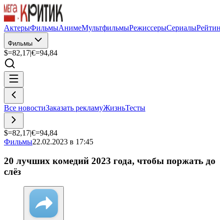
Актеры
Фильмы
Аниме
Мультфильмы
Режиссеры
Сериалы
Рейти
Фильмы
$=
82,17
|
€=
94,84
Все новости
Заказать рекламу
Жизнь
Тесты
$=
82,17
|
€=
94,84
Фильмы
22.02.2023 в 17:45
20 лучших комедий 2023 года, чтобы поржать до
слёз