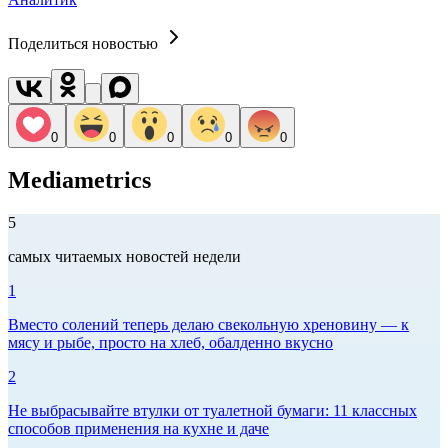
Поделиться новостью
0
0
0
0
0
Mediametrics
5
самых читаемых новостей недели
1
Вместо солений теперь делаю свекольную хреновину — к
мясу и рыбе, просто на хлеб, обалденно вкусно
2
Не выбрасывайте втулки от туалетной бумаги: 11 классных
способов применения на кухне и даче