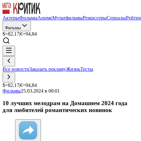
Актеры
Фильмы
Аниме
Мультфильмы
Режиссеры
Сериалы
Рейти
Фильмы
$=
82,17
|
€=
94,84
Все новости
Заказать рекламу
Жизнь
Тесты
$=
82,17
|
€=
94,84
Фильмы
25.03.2024 в 00:01
10 лучших мелодрам на Домашнем 2024 года
для любителей романтических новинок