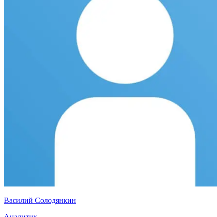
Василий Солодянкин
Аналитик