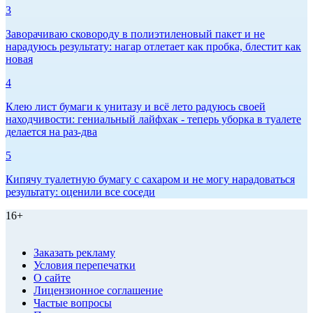
3
Заворачиваю сковороду в полиэтиленовый пакет и не
нарадуюсь результату: нагар отлетает как пробка, блестит как
новая
4
Клею лист бумаги к унитазу и всё лето радуюсь своей
находчивости: гениальный лайфхак - теперь уборка в туалете
делается на раз-два
5
Кипячу туалетную бумагу с сахаром и не могу нарадоваться
результату: оценили все соседи
16+
Заказать рекламу
Условия перепечатки
О сайте
Лицензионное соглашение
Частые вопросы