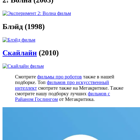
Блэйд (1998)
Скайлайн
(2010)
Смотрите
фильмы про роботов
также в нашей
подборке. Топ
фильмов про искусственный
интеллект
смотрите также на Мегакритике. Также
смотрите нашу подборку лучших
фильмов с
Райаном Гослингом
от Мегакритика.