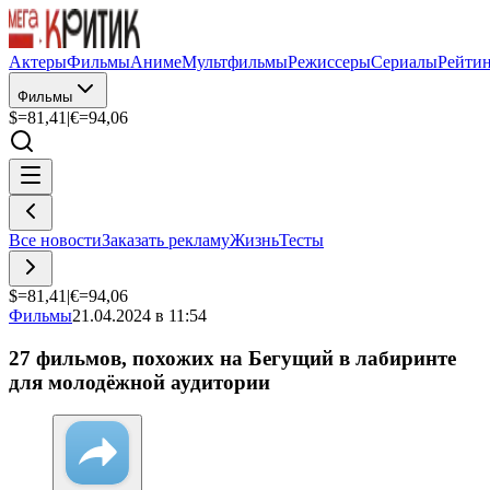
Актеры
Фильмы
Аниме
Мультфильмы
Режиссеры
Сериалы
Рейти
Фильмы
$=
81,41
|
€=
94,06
Все новости
Заказать рекламу
Жизнь
Тесты
$=
81,41
|
€=
94,06
Фильмы
21.04.2024 в 11:54
27 фильмов, похожих на Бегущий в лабиринте
для молодёжной аудитории