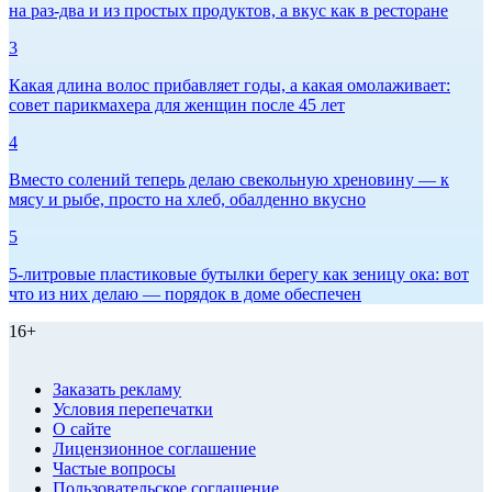
на раз-два и из простых продуктов, а вкус как в ресторане
3
Какая длина волос прибавляет годы, а какая омолаживает:
совет парикмахера для женщин после 45 лет
4
Вместо солений теперь делаю свекольную хреновину — к
мясу и рыбе, просто на хлеб, обалденно вкусно
5
5-литровые пластиковые бутылки берегу как зеницу ока: вот
что из них делаю — порядок в доме обеспечен
16+
Заказать рекламу
Условия перепечатки
О сайте
Лицензионное соглашение
Частые вопросы
Пользовательское соглашение