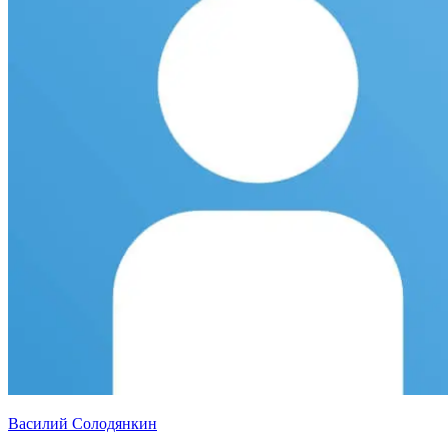
Василий Солодянкин