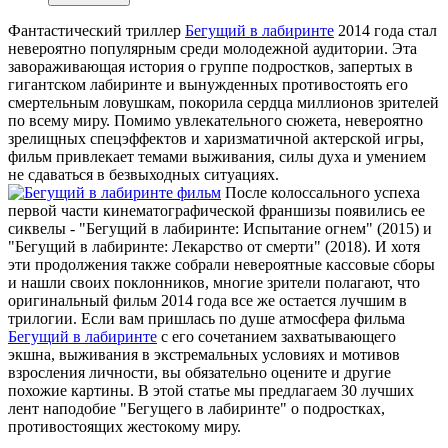
Фантастический триллер
Бегущий в лабиринте
2014 года стал
невероятно популярным среди молодежной аудитории. Эта
завораживающая история о группе подростков, запертых в
гигантском лабиринте и вынужденных противостоять его
смертельным ловушкам, покорила сердца миллионов зрителей
по всему миру. Помимо увлекательного сюжета, невероятно
зрелищных спецэффектов и харизматичной актерской игры,
фильм привлекает темами выживания, силы духа и умением
не сдаваться в безвыходных ситуациях.
После колоссального успеха
первой части кинематографической франшизы появились ее
сиквелы - "Бегущий в лабиринте: Испытание огнем" (2015) и
"Бегущий в лабиринте: Лекарство от смерти" (2018). И хотя
эти продолжения также собрали невероятные кассовые сборы
и нашли своих поклонников, многие зрители полагают, что
оригинальный фильм 2014 года все же остается лучшим в
трилогии. Если вам пришлась по душе атмосфера фильма
Бегущий в лабиринте
с его сочетанием захватывающего
экшна, выживания в экстремальных условиях и мотивов
взросления личности, вы обязательно оцените и другие
похожие картины. В этой статье мы предлагаем 30 лучших
лент наподобие "Бегущего в лабиринте" о подростках,
противостоящих жестокому миру.