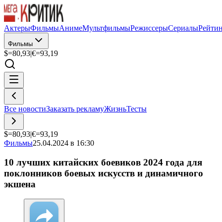
Актеры
Фильмы
Аниме
Мультфильмы
Режиссеры
Сериалы
Рейти
Фильмы
$=
80,93
|
€=
93,19
Все новости
Заказать рекламу
Жизнь
Тесты
$=
80,93
|
€=
93,19
Фильмы
25.04.2024 в 16:30
10 лучших китайских боевиков 2024 года для
поклонников боевых искусств и динамичного
экшена