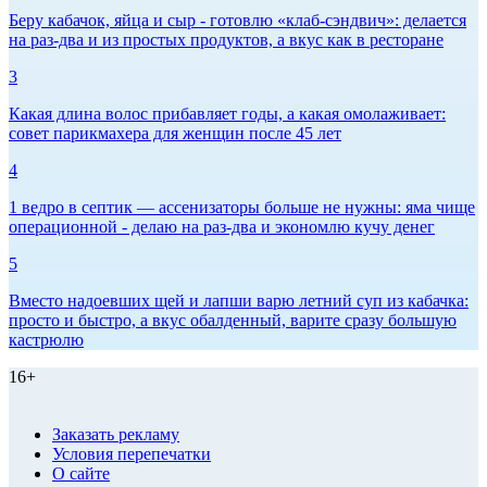
Беру кабачок, яйца и сыр - готовлю «клаб-сэндвич»: делается
на раз-два и из простых продуктов, а вкус как в ресторане
3
Какая длина волос прибавляет годы, а какая омолаживает:
совет парикмахера для женщин после 45 лет
4
1 ведро в септик — ассенизаторы больше не нужны: яма чище
операционной - делаю на раз-два и экономлю кучу денег
5
Вместо надоевших щей и лапши варю летний суп из кабачка:
просто и быстро, а вкус обалденный, варите сразу большую
кастрюлю
16+
Заказать рекламу
Условия перепечатки
О сайте