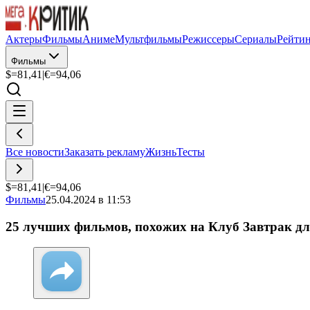
Актеры
Фильмы
Аниме
Мультфильмы
Режиссеры
Сериалы
Рейти
Фильмы
$=
81,41
|
€=
94,06
Все новости
Заказать рекламу
Жизнь
Тесты
$=
81,41
|
€=
94,06
Фильмы
25.04.2024 в 11:53
25 лучших фильмов, похожих на Клуб Завтрак д