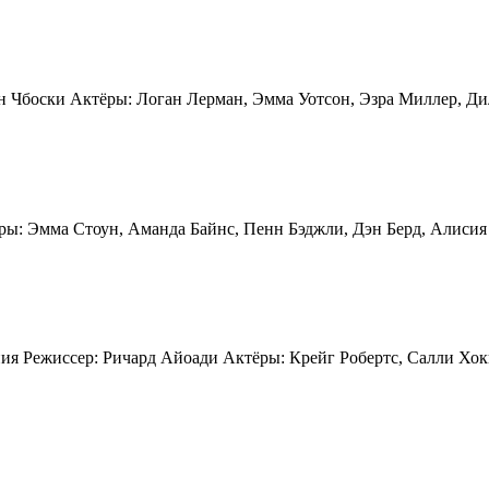
н Чбоски Актёры: Логан Лерман, Эмма Уотсон, Эзра Миллер, Ди
ы: Эмма Стоун, Аманда Байнс, Пенн Бэджли, Дэн Берд, Алисия
ния Режиссер: Ричард Айоади Актёры: Крейг Робертс, Салли Хо