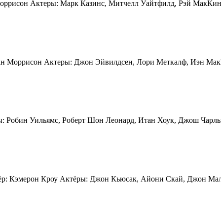
оррисон Актеры: Марк Казинс, Митчелл Уайтфилд, Рэй МакКино
н Моррисон Актеры: Джон Эйвилдсен, Лори Меткалф, Иэн МакК
: Робин Уильямс, Роберт Шон Леонард, Итан Хоук, Джош Чарль
ёр: Кэмерон Кроу Актёры: Джон Кьюсак, Айони Скай, Джон Ма