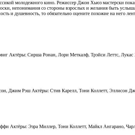
ассикой молодежного кино. Режиссер Джон Хьюз мастерски показ
оски, непонимания со стороны взрослых и желания быть услышан
ность и душевность, то обязательно оцените похожие на него ле
рвиг Актёры: Сирша Ронан, Лори Меткалф, Трэйси Леттс, Лукас
он, Джим Рэш Актёры: Стив Карелл, Тони Коллетт, Эллисон Дж
оффи Актёры: Эзра Миллер, Тони Коллетт, Майкл Ангарано, Чар