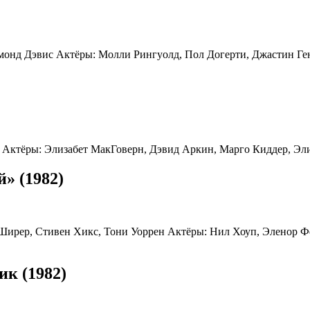
монд Дэвис Актёры: Молли Рингуолд, Пол Догерти, Джастин Ге
Актёры: Элизабет МакГоверн, Дэвид Аркин, Марго Киддер, Эл
» (1982)
 Ширер, Стивен Хикс, Тони Уоррен Актёры: Нил Хоуп, Эленор Ф
ик (1982)