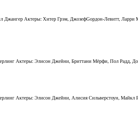
л Джангер Актеры: Хитер Грэм, ДжозефGордон-Левитт, Ларри 
ерлинг Актеры: Элисон Джейни, Бриттани Мёрфи, Пол Радд, Д
ерлинг Актеры: Элисон Джейни, Алисия Сильверстоун, Майкл 