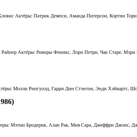
Кловис Актёры: Патрик Демпси, Аманда Питерсон, Кортни Торн
Райнер Актёры: Риверы Феникс, Лори Петри, Чак Старе, Мэри 
тёры: Молли Рингуолд, Гарри Дин Стэнтон, Энди Хэйвартс, Шо
986)
ры: Мэтью Бродерик, Алан Рак, Мия Сара, Джеффри Джонс, Дж