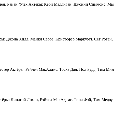
ден, Райан Флек Актёры: Кэри Маллиган, Джонни Симмонс, Ма
ы: Джона Хилл, Майкл Серра, Кристофер Маркуэтт, Сет Роген,
естер Актёры: Рэйчел МакАдамс, Тоска Дан, Пол Рудд, Тим Мин
тёры: Линдсэй Лохан, Рэйчел МакАдамс, Тина Фэй, Тим Медоуз