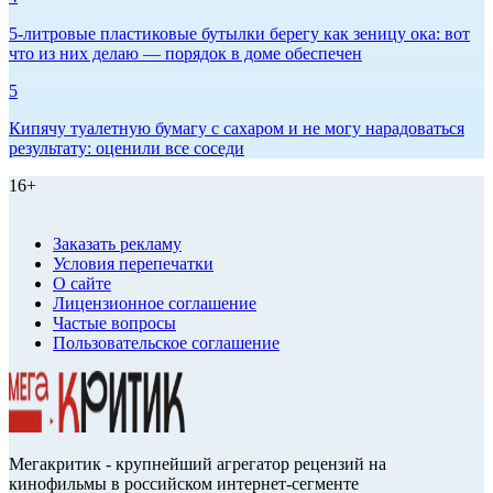
5-литровые пластиковые бутылки берегу как зеницу ока: вот
что из них делаю — порядок в доме обеспечен
5
Кипячу туалетную бумагу с сахаром и не могу нарадоваться
результату: оценили все соседи
16+
Заказать рекламу
Условия перепечатки
О сайте
Лицензионное соглашение
Частые вопросы
Пользовательское соглашение
Мегакритик - крупнейший агрегатор рецензий на
кинофильмы в российском интернет-сегменте