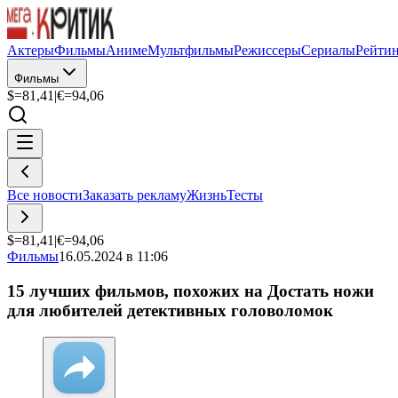
Актеры
Фильмы
Аниме
Мультфильмы
Режиссеры
Сериалы
Рейти
Фильмы
$=
81,41
|
€=
94,06
Все новости
Заказать рекламу
Жизнь
Тесты
$=
81,41
|
€=
94,06
Фильмы
16.05.2024 в 11:06
15 лучших фильмов, похожих на Достать ножи
для любителей детективных головоломок