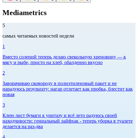
Mediametrics
5
самых читаемых новостей недели
1
Вместо солений теперь делаю свекольную хреновину — к
мясу и рыбе, просто на хлеб, обалденно вкусно
2
Заворачиваю сковороду в полиэтиленовый пакет и не
нарадуюсь результату: нагар отлетает как пробка, блестит как
новая
3
Клею лист бумаги к унитазу и всё лето радуюсь своей
находчивости: гениальный лайфхак - теперь уборка в туалете
делается на раз-два
4