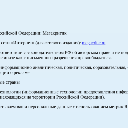
оссийской Федерации: Мегакритик
ети «Интернет» (для сетевого издания):
megacritic.ru
оответствии с законодательством РФ об авторском праве и не по
е иначе как с письменного разрешения правообладателя.
нформационно-аналитическая, политическая, образовательная, с
ации о рекламе
ные страны
хнологии (информационные технологии предоставления информа
 находящихся на территории Российской Федерации).
абатываем ваши персональные данные с использованием метрик 