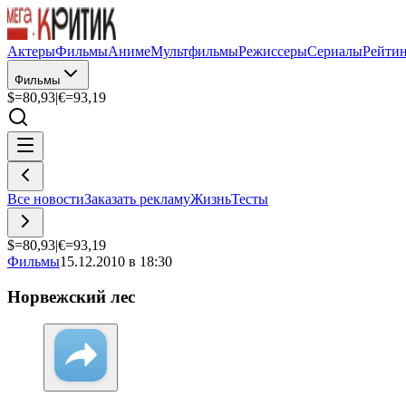
Актеры
Фильмы
Аниме
Мультфильмы
Режиссеры
Сериалы
Рейти
Фильмы
$=
80,93
|
€=
93,19
Все новости
Заказать рекламу
Жизнь
Тесты
$=
80,93
|
€=
93,19
Фильмы
15.12.2010 в 18:30
Норвежский лес