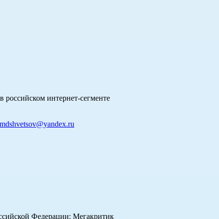
в российском интернет-сегменте
mdshvetsov@yandex.ru
оссийской Федерации: Мегакритик