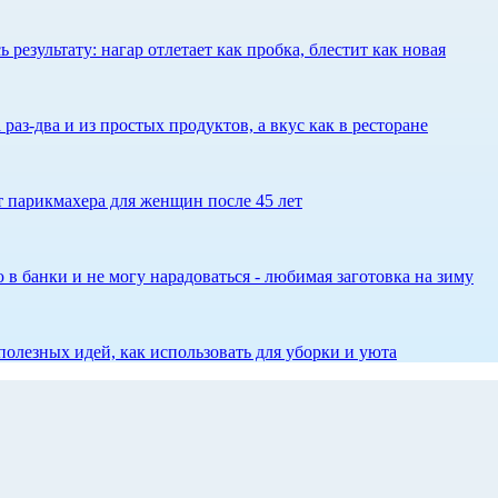
результату: нагар отлетает как пробка, блестит как новая
 раз-два и из простых продуктов, а вкус как в ресторане
ет парикмахера для женщин после 45 лет
 в банки и не могу нарадоваться - любимая заготовка на зиму
олезных идей, как использовать для уборки и уюта