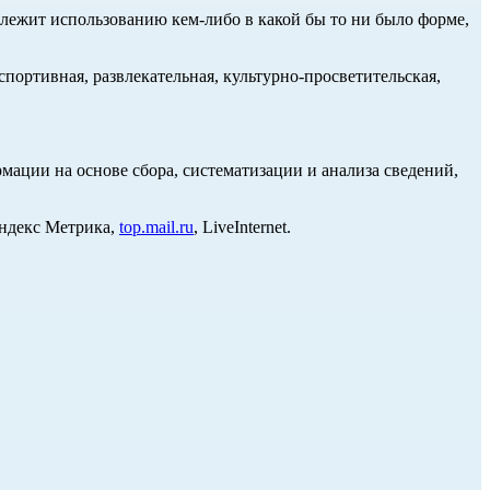
длежит использованию кем-либо в какой бы то ни было форме,
портивная, развлекательная, культурно-просветительская,
ции на основе сбора, систематизации и анализа сведений,
Яндекс Метрика,
top.mail.ru
, LiveInternet.