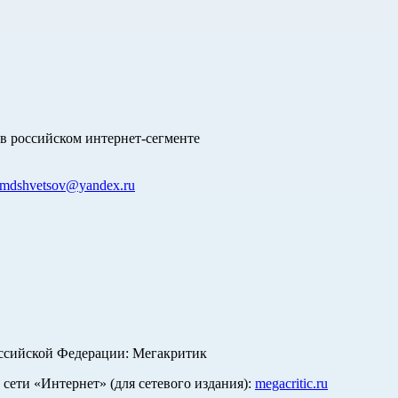
в российском интернет-сегменте
mdshvetsov@yandex.ru
оссийской Федерации: Мегакритик
ети «Интернет» (для сетевого издания):
megacritic.ru