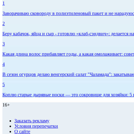
1
Заворачиваю сковороду в полиэтиленовый пакет и не нарадуюсь 
2
Беру кабачок, яйца и сыр - готовлю «клаб-сэндвич»: делается на
3
Какая длина волос прибавляет годы, а какая омолаживает: сов
4
В сезон огурцов делаю венгерский салат "Чаламада": закатываю
5
Коплю старые дырявые носки — это сокровище для хозяйки: 5 п
16+
Заказать рекламу
Условия перепечатки
О сайте