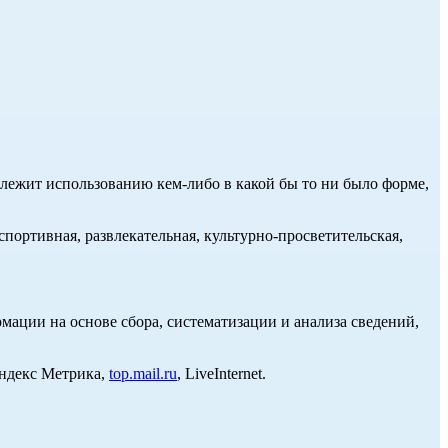
длежит использованию кем-либо в какой бы то ни было форме,
портивная, развлекательная, культурно-просветительская,
ции на основе сбора, систематизации и анализа сведений,
Яндекс Метрика,
top.mail.ru
, LiveInternet.