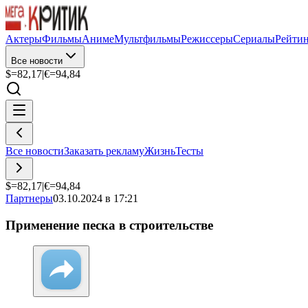
Актеры
Фильмы
Аниме
Мультфильмы
Режиссеры
Сериалы
Рейти
Все новости
$=
82,17
|
€=
94,84
Все новости
Заказать рекламу
Жизнь
Тесты
$=
82,17
|
€=
94,84
Партнеры
03.10.2024 в 17:21
Применение песка в строительстве