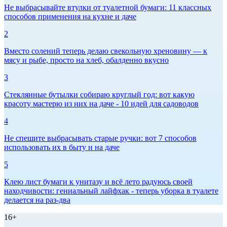
Не выбрасывайте втулки от туалетной бумаги: 11 классных
способов применения на кухне и даче
2
Вместо солений теперь делаю свекольную хреновину — к
мясу и рыбе, просто на хлеб, обалденно вкусно
3
Стеклянные бутылки собираю круглый год: вот какую
красоту мастерю из них на даче - 10 идей для садоводов
4
Не спешите выбрасывать старые ручки: вот 7 способов
использовать их в быту и на даче
5
Клею лист бумаги к унитазу и всё лето радуюсь своей
находчивости: гениальный лайфхак - теперь уборка в туалете
делается на раз-два
16+