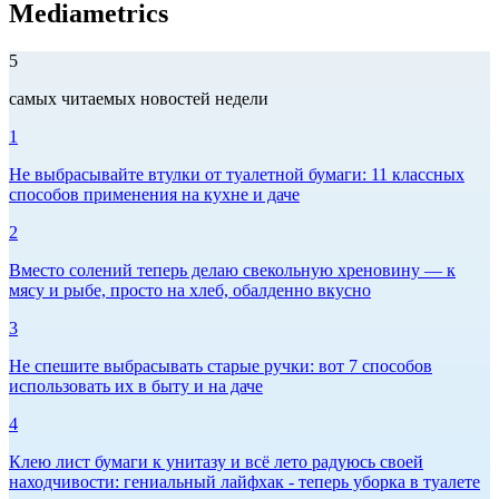
Mediametrics
5
самых читаемых новостей недели
1
Не выбрасывайте втулки от туалетной бумаги: 11 классных
способов применения на кухне и даче
2
Вместо солений теперь делаю свекольную хреновину — к
мясу и рыбе, просто на хлеб, обалденно вкусно
3
Не спешите выбрасывать старые ручки: вот 7 способов
использовать их в быту и на даче
4
Клею лист бумаги к унитазу и всё лето радуюсь своей
находчивости: гениальный лайфхак - теперь уборка в туалете