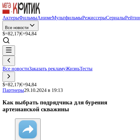
Актеры
Фильмы
Аниме
Мультфильмы
Режиссеры
Сериалы
Рейти
Все новости
$=
82,17
|
€=
94,84
Все новости
Заказать рекламу
Жизнь
Тесты
$=
82,17
|
€=
94,84
Партнеры
29.10.2024 в 19:13
Как выбрать подрядчика для бурения
артезианской скважины