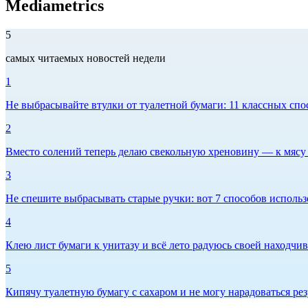
Mediametrics
5
самых читаемых новостей недели
1
Не выбрасывайте втулки от туалетной бумаги: 11 классных спо
2
Вместо солений теперь делаю свекольную хреновину — к мясу и
3
Не спешите выбрасывать старые ручки: вот 7 способов использо
4
Клею лист бумаги к унитазу и всё лето радуюсь своей находчиво
5
Кипячу туалетную бумагу с сахаром и не могу нарадоваться рез