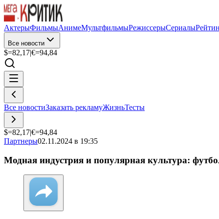
Актеры
Фильмы
Аниме
Мультфильмы
Режиссеры
Сериалы
Рейти
Все новости
$=
82,17
|
€=
94,84
Все новости
Заказать рекламу
Жизнь
Тесты
$=
82,17
|
€=
94,84
Партнеры
02.11.2024 в 19:35
Модная индустрия и популярная культура: футбо