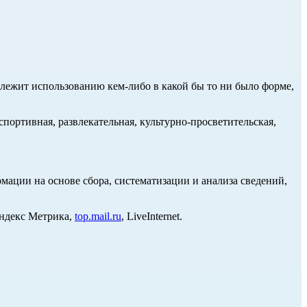
длежит использованию кем-либо в какой бы то ни было форме,
портивная, развлекательная, культурно-просветительская,
ции на основе сбора, систематизации и анализа сведений,
Яндекс Метрика,
top.mail.ru
, LiveInternet.