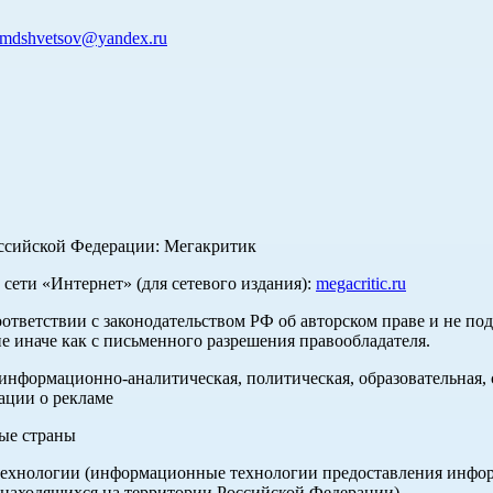
mdshvetsov@yandex.ru
оссийской Федерации: Мегакритик
ети «Интернет» (для сетевого издания):
megacritic.ru
оответствии с законодательством РФ об авторском праве и не по
е иначе как с письменного разрешения правообладателя.
нформационно-аналитическая, политическая, образовательная, с
ации о рекламе
ные страны
хнологии (информационные технологии предоставления информа
 находящихся на территории Российской Федерации).