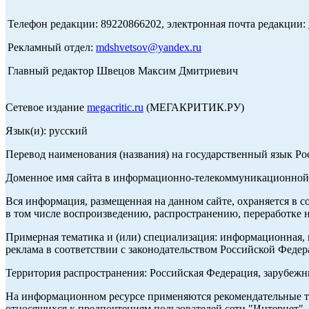
Телефон редакции: 89220866202, электронная почта редакции:
Рекламный отдел:
mdshvetsov@yandex.ru
Главный редактор Швецов Максим Дмитриевич
Сетевое издание
megacritic.ru
(МЕГАКРИТИК.РУ)
Язык(и): русский
Перевод наименования (названия) на государственный язык Р
Доменное имя сайта в информационно-телекоммуникационной с
Вся информация, размещенная на данном сайте, охраняется в с
в том числе воспроизведению, распространению, переработке н
Примерная тематика и (или) специализация: информационная, и
реклама в соответствии с законодательством Российской Федер
Территория распространения: Российская Федерация, зарубеж
На информационном ресурсе применяются рекомендательные те
относящихся к предпочтениям пользователей сети "Интернет",