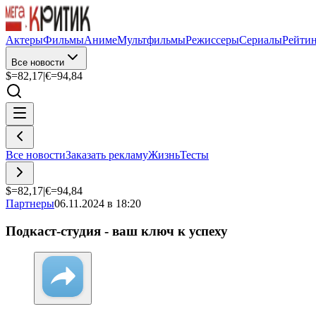
Актеры
Фильмы
Аниме
Мультфильмы
Режиссеры
Сериалы
Рейти
Все новости
$=
82,17
|
€=
94,84
Все новости
Заказать рекламу
Жизнь
Тесты
$=
82,17
|
€=
94,84
Партнеры
06.11.2024 в 18:20
Подкаст-студия - ваш ключ к успеху