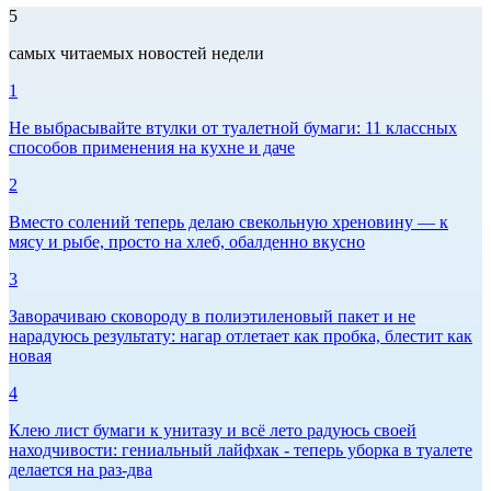
5
самых читаемых новостей недели
1
Не выбрасывайте втулки от туалетной бумаги: 11 классных
способов применения на кухне и даче
2
Вместо солений теперь делаю свекольную хреновину — к
мясу и рыбе, просто на хлеб, обалденно вкусно
3
Заворачиваю сковороду в полиэтиленовый пакет и не
нарадуюсь результату: нагар отлетает как пробка, блестит как
новая
4
Клею лист бумаги к унитазу и всё лето радуюсь своей
находчивости: гениальный лайфхак - теперь уборка в туалете
делается на раз-два