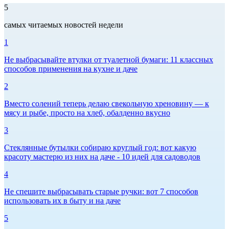
5
самых читаемых новостей недели
1
Не выбрасывайте втулки от туалетной бумаги: 11 классных
способов применения на кухне и даче
2
Вместо солений теперь делаю свекольную хреновину — к
мясу и рыбе, просто на хлеб, обалденно вкусно
3
Стеклянные бутылки собираю круглый год: вот какую
красоту мастерю из них на даче - 10 идей для садоводов
4
Не спешите выбрасывать старые ручки: вот 7 способов
использовать их в быту и на даче
5