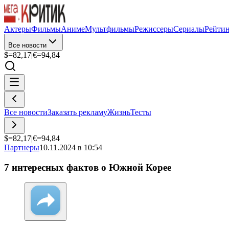
Актеры
Фильмы
Аниме
Мультфильмы
Режиссеры
Сериалы
Рейти
Все новости
$=
82,17
|
€=
94,84
Все новости
Заказать рекламу
Жизнь
Тесты
$=
82,17
|
€=
94,84
Партнеры
10.11.2024 в 10:54
7 интересных фактов о Южной Корее