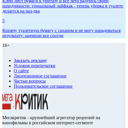
Клею лист бумаги к унитазу и всё лето радуюсь своей
находчивости: гениальный лайфхак - теперь уборка в туалете
делается на раз-два
5
Кипячу туалетную бумагу с сахаром и не могу нарадоваться
результату: оценили все соседи
16+
Заказать рекламу
Условия перепечатки
О сайте
Лицензионное соглашение
Частые вопросы
Пользовательское соглашение
Мегакритик - крупнейший агрегатор рецензий на
кинофильмы в российском интернет-сегменте