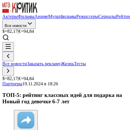
Актеры
Фильмы
Аниме
Мультфильмы
Режиссеры
Сериалы
Рейти
Все новости
$=
82,17
|
€=
94,84
Все новости
Заказать рекламу
Жизнь
Тесты
$=
82,17
|
€=
94,84
Партнеры
19.11.2024 в 18:26
ТОП-5: рейтинг классных идей для подарка на
Новый год девочке 6-7 лет