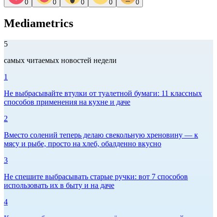
0
0
0
0
0
Mediametrics
5
самых читаемых новостей недели
1
Не выбрасывайте втулки от туалетной бумаги: 11 классных
способов применения на кухне и даче
2
Вместо солений теперь делаю свекольную хреновину — к
мясу и рыбе, просто на хлеб, обалденно вкусно
3
Не спешите выбрасывать старые ручки: вот 7 способов
использовать их в быту и на даче
4