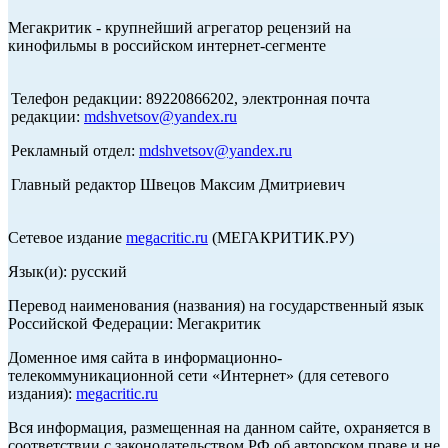
Мегакритик - крупнейший агрегатор рецензий на
кинофильмы в российском интернет-сегменте
Телефон редакции: 89220866202, электронная почта
редакции:
mdshvetsov@yandex.ru
Рекламный отдел:
mdshvetsov@yandex.ru
Главный редактор Швецов Максим Дмитриевич
Сетевое издание
megacritic.ru
(МЕГАКРИТИК.РУ)
Язык(и): русский
Перевод наименования (названия) на государственный язык
Российской Федерации: Мегакритик
Доменное имя сайта в информационно-
телекоммуникационной сети «Интернет» (для сетевого
издания):
megacritic.ru
Вся информация, размещенная на данном сайте, охраняется в
соответствии с законодательством РФ об авторском праве и не