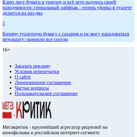
Клею лист бумаги к унитазу и всё лето радуюсь своей
находчивости: гениальный лайфхак - теперь уборка в туалете
делается на раз-два
5
Кипячу туалетную бумагу с сахаром и не могу нарадоваться
результату: оценили все соседи
16+
Заказать рекламу
Условия перепечатки
О сайте
Лицензионное соглашение
Частые вопросы
Пользовательское соглашение
Мегакритик - крупнейший агрегатор рецензий на
кинофильмы в российском интернет-сегменте