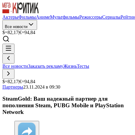
Актеры
Фильмы
Аниме
Мультфильмы
Режиссеры
Сериалы
Рейти
Все новости
$=
82,17
|
€=
94,84
Все новости
Заказать рекламу
Жизнь
Тесты
$=
82,17
|
€=
94,84
Партнеры
23.11.2024 в 09:30
SteamGold: Ваш надежный партнер для
пополнения Steam, PUBG Mobile и PlayStation
Network