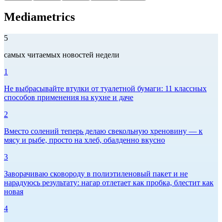
Mediametrics
5
самых читаемых новостей недели
1
Не выбрасывайте втулки от туалетной бумаги: 11 классных
способов применения на кухне и даче
2
Вместо солений теперь делаю свекольную хреновину — к
мясу и рыбе, просто на хлеб, обалденно вкусно
3
Заворачиваю сковороду в полиэтиленовый пакет и не
нарадуюсь результату: нагар отлетает как пробка, блестит как
новая
4