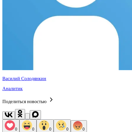
Василий Солодянкин
Аналитик
Поделиться новостью
0
0
0
0
0