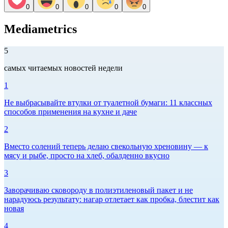
0
0
0
0
0
Mediametrics
5
самых читаемых новостей недели
1
Не выбрасывайте втулки от туалетной бумаги: 11 классных
способов применения на кухне и даче
2
Вместо солений теперь делаю свекольную хреновину — к
мясу и рыбе, просто на хлеб, обалденно вкусно
3
Заворачиваю сковороду в полиэтиленовый пакет и не
нарадуюсь результату: нагар отлетает как пробка, блестит как
новая
4