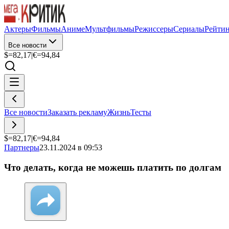
Актеры
Фильмы
Аниме
Мультфильмы
Режиссеры
Сериалы
Рейти
Все новости
$=
82,17
|
€=
94,84
Все новости
Заказать рекламу
Жизнь
Тесты
$=
82,17
|
€=
94,84
Партнеры
23.11.2024 в 09:53
Что делать, когда не можешь платить по долгам