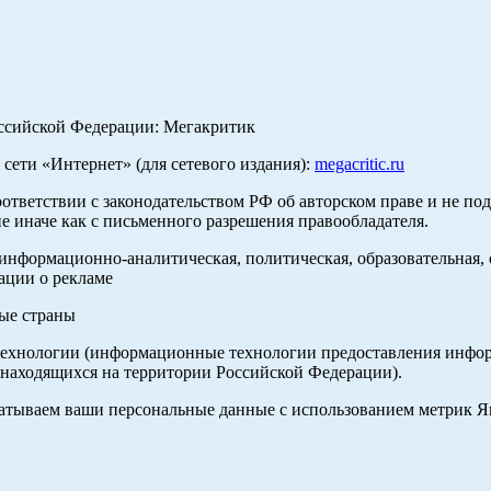
оссийской Федерации: Мегакритик
ети «Интернет» (для сетевого издания):
megacritic.ru
оответствии с законодательством РФ об авторском праве и не по
е иначе как с письменного разрешения правообладателя.
нформационно-аналитическая, политическая, образовательная, с
ации о рекламе
ные страны
хнологии (информационные технологии предоставления информа
 находящихся на территории Российской Федерации).
абатываем ваши персональные данные с использованием метрик 