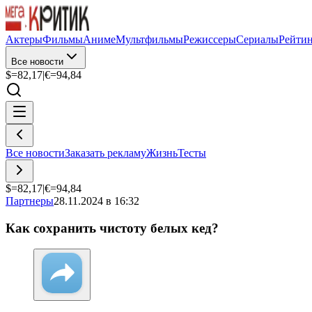
Актеры
Фильмы
Аниме
Мультфильмы
Режиссеры
Сериалы
Рейти
Все новости
$=
82,17
|
€=
94,84
Все новости
Заказать рекламу
Жизнь
Тесты
$=
82,17
|
€=
94,84
Партнеры
28.11.2024 в 16:32
Как сохранить чистоту белых кед?