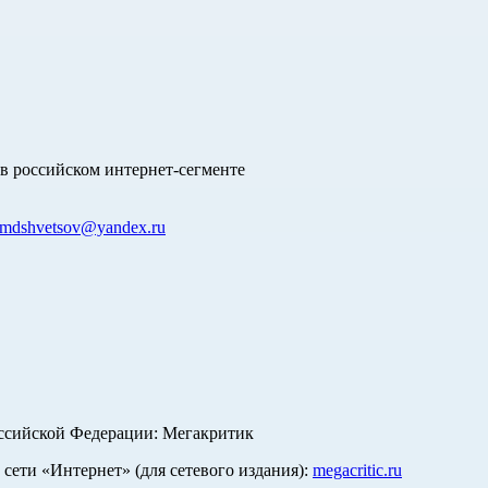
в российском интернет-сегменте
mdshvetsov@yandex.ru
оссийской Федерации: Мегакритик
ети «Интернет» (для сетевого издания):
megacritic.ru