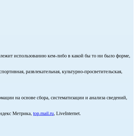
длежит использованию кем-либо в какой бы то ни было форме,
портивная, развлекательная, культурно-просветительская,
ции на основе сбора, систематизации и анализа сведений,
Яндекс Метрика,
top.mail.ru
, LiveInternet.