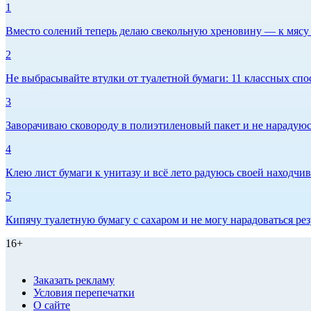
1
Вместо солений теперь делаю свекольную хреновину — к мясу и
2
Не выбрасывайте втулки от туалетной бумаги: 11 классных спо
3
Заворачиваю сковороду в полиэтиленовый пакет и не нарадуюсь 
4
Клею лист бумаги к унитазу и всё лето радуюсь своей находчиво
5
Кипячу туалетную бумагу с сахаром и не могу нарадоваться рез
16+
Заказать рекламу
Условия перепечатки
О сайте