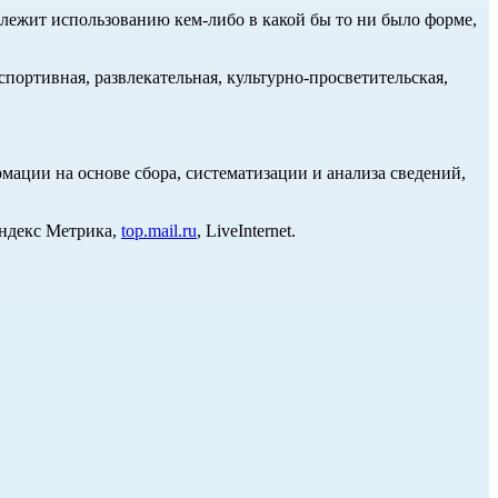
длежит использованию кем-либо в какой бы то ни было форме,
портивная, развлекательная, культурно-просветительская,
ции на основе сбора, систематизации и анализа сведений,
Яндекс Метрика,
top.mail.ru
, LiveInternet.