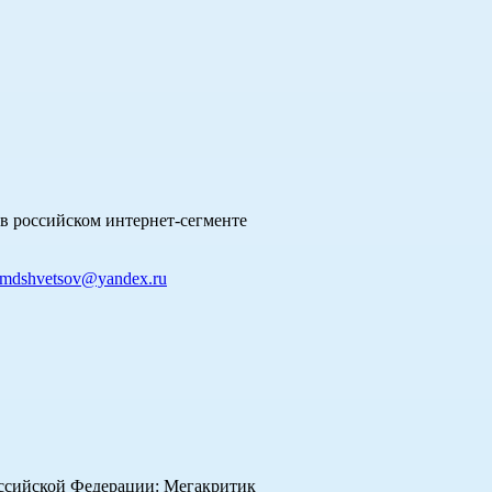
в российском интернет-сегменте
mdshvetsov@yandex.ru
оссийской Федерации: Мегакритик