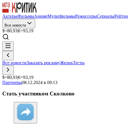
Актеры
Фильмы
Аниме
Мультфильмы
Режиссеры
Сериалы
Рейти
Все новости
$=
80,93
|
€=
93,19
Все новости
Заказать рекламу
Жизнь
Тесты
$=
80,93
|
€=
93,19
Партнеры
08.12.2024 в 09:13
Стать участником Сколково