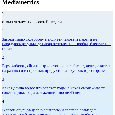
Mediametrics
5
самых читаемых новостей недели
1
Заворачиваю сковороду в полиэтиленовый пакет и не
нарадуюсь результату: нагар отлетает как пробка, блестит как
новая
2
Беру кабачок, яйца и сыр - готовлю «клаб-сэндвич»: делается
на раз-два и из простых продуктов, а вкус как в ресторане
3
Какая длина волос прибавляет годы, а какая омолаживает:
совет парикмахера для женщин после 45 лет
4
В сезон огурцов делаю венгерский салат "Чаламада":
закатываю в банки и не могу нарадоваться - любимая