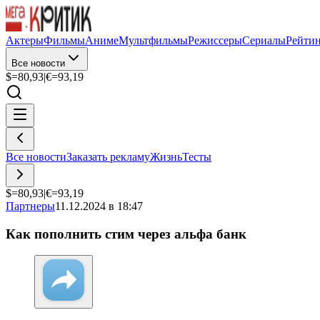
Актеры
Фильмы
Аниме
Мультфильмы
Режиссеры
Сериалы
Рейти
Все новости
$=
80,93
|
€=
93,19
Все новости
Заказать рекламу
Жизнь
Тесты
$=
80,93
|
€=
93,19
Партнеры
11.12.2024 в 18:47
Как пополнить стим через альфа банк