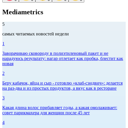
Mediametrics
5
самых читаемых новостей недели
1
Заворачиваю сковороду в полиэтиленовый пакет и не
нарадуюсь результату: нагар отлетает как пробка, блестит как
новая
2
Беру кабачок, яйца и сыр - готовлю «клаб-сэндвич»: делается
на раз-два и из простых продуктов, а вкус как в ресторане
3
Какая длина волос прибавляет годы, а какая омолаживает:
совет парикмахера для женщин после 45 лет
4