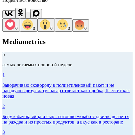
Поделиться новостью
0
0
0
0
0
Mediametrics
5
самых читаемых новостей недели
1
Заворачиваю сковороду в полиэтиленовый пакет и не
нарадуюсь результату: нагар отлетает как пробка, блестит как
новая
2
Беру кабачок, яйца и сыр - готовлю «клаб-сэндвич»: делается
на раз-два и из простых продуктов, а вкус как в ресторане
3