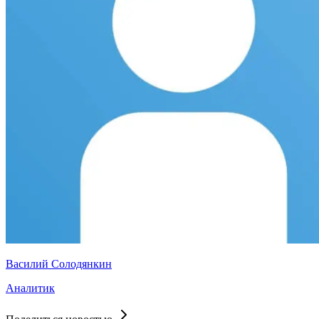
Василий Солодянкин
Аналитик