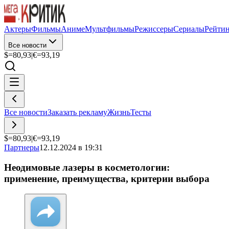
Актеры
Фильмы
Аниме
Мультфильмы
Режиссеры
Сериалы
Рейти
Все новости
$=
80,93
|
€=
93,19
Все новости
Заказать рекламу
Жизнь
Тесты
$=
80,93
|
€=
93,19
Партнеры
12.12.2024 в 19:31
Неодимовые лазеры в косметологии:
применение, преимущества, критерии выбора